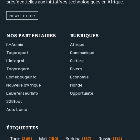
présidentielles aux initiatives technologiques en Afrique.
NEWSLETTER
NOS PARTENIAIRES
RUBRIQUES
It-Admin
Afrique
Togoreport
Communiqué
L’integral
Culture
Togoregard
Divers
Lomebougeinfo
Economie
Nouvelle d’Afrique
Monde
LeDefenseurInfo
Opportunité
228foot
Actu Lomé
ÉTIQUETTES
Togo
Mali
Burkina
Russie
(345)
(150)
(137)
(114)