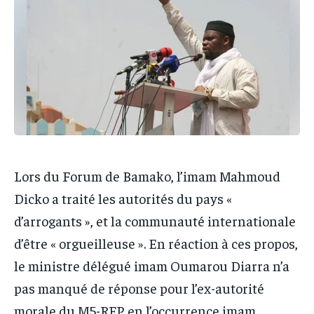
IT-ADMIN
IT-ADMIN
TOGOREPORT
TOGOREPORT
TOGOREPORT
TOGOREPORT
L’INTEGRAL
L’INTEGRAL
L’INTEGRAL
L’INTEGRAL
TOGOREGARD
TOGOREGARD
TOGOREGARD
TOGOREGARD
LOMEBOUGEINFO
LOMEBOUGEINFO
LOMEBOUGEINFO
LOMEBOUGEINFO
NOUVELLE D’AFRIQUE
NOUVELLE D’AFRIQUE
NOUVELLE D’AFRIQUE
NOUVELLE D’AFRIQUE
LEDEFENSEURINFO
LEDEFENSEURINFO
Lors du Forum de Bamako, l’imam Mahmoud
LEDEFENSEURINFO
LEDEFENSEURINFO
228FOOT
228FOOT
Dicko a traité les autorités du pays «
228FOOT
228FOOT
ACTU LOMÉ
ACTU LOMÉ
d’arrogants », et la communauté internationale
ACTU LOMÉ
ACTU LOMÉ
d’être « orgueilleuse ». En réaction à ces propos,
le ministre délégué imam Oumarou Diarra n’a
pas manqué de réponse pour l’ex-autorité
morale du M5-RFP, en l’occurrence imam