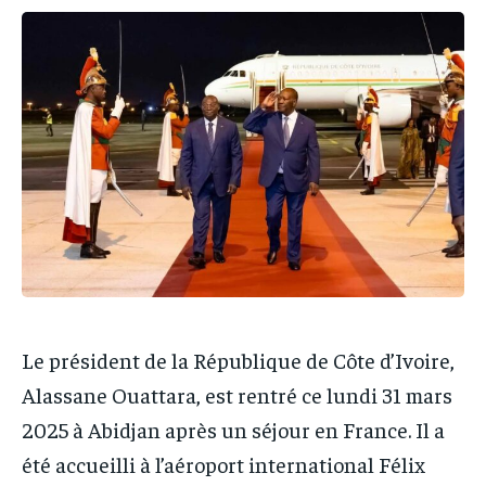
IT-ADMIN
IT-ADMIN
TOGOREPORT
TOGOREPORT
TOGOREPORT
TOGOREPORT
L’INTEGRAL
L’INTEGRAL
L’INTEGRAL
L’INTEGRAL
TOGOREGARD
TOGOREGARD
TOGOREGARD
TOGOREGARD
LOMEBOUGEINFO
LOMEBOUGEINFO
LOMEBOUGEINFO
LOMEBOUGEINFO
NOUVELLE D’AFRIQUE
NOUVELLE D’AFRIQUE
NOUVELLE D’AFRIQUE
NOUVELLE D’AFRIQUE
LEDEFENSEURINFO
LEDEFENSEURINFO
LEDEFENSEURINFO
LEDEFENSEURINFO
228FOOT
228FOOT
228FOOT
228FOOT
ACTU LOMÉ
ACTU LOMÉ
ACTU LOMÉ
ACTU LOMÉ
Le président de la République de Côte d’Ivoire,
Alassane Ouattara, est rentré ce lundi 31 mars
2025 à Abidjan après un séjour en France. Il a
été accueilli à l’aéroport international Félix