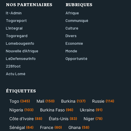
NOS PARTENIAIRES
RUBRIQUES
It-Admin
Afrique
Togoreport
Communiqué
L’integral
Culture
Togoregard
Divers
Lomebougeinfo
Economie
Nouvelle d’Afrique
Monde
LeDefenseurInfo
Opportunité
228foot
Actu Lomé
ÉTIQUETTES
Togo
Mali
Burkina
Russie
(345)
(150)
(137)
(114)
Nigeria
Burkina Faso
Ukraine
(103)
(96)
(91)
Côte d’Ivoire
États-Unis
Niger
(88)
(83)
(78)
Sénégal
France
Ghana
(64)
(60)
(58)