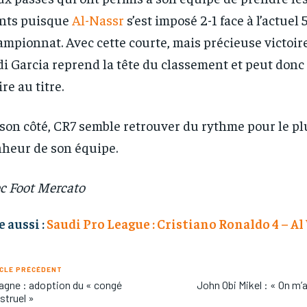
/ year
/ year
By agr
By agr
nts puisque
Al-Nassr
s’est imposé 2-1 face à l’actuel 
s and you
s and you
every m
every m
tly.
tly.
Pay now and you get access to exclusive
Pay now and you get access to exclusive
opt o
opt o
mpionnat. Avec cette courte, mais précieuse victoire
news and articles for a whole year.
news and articles for a whole year.
i Garcia reprend la tête du classement et peut donc
ire au titre.
son côté, CR7 semble retrouver du rythme pour le p
heur de son équipe.
c Foot Mercato
e aussi :
Saudi Pro League : Cristiano Ronaldo 4 – A
CLE PRÉCÉDENT
gne : adoption du « congé
John Obi Mikel : « On m’a 
truel »