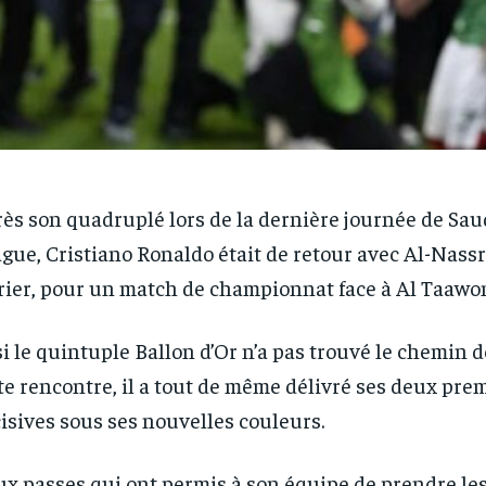
ès son quadruplé lors de la dernière journée de Sau
gue, Cristiano Ronaldo était de retour avec Al-Nassr
rier, pour un match de championnat face à Al Taawo
si le quintuple Ballon d’Or n’a pas trouvé le chemin d
te rencontre, il a tout de même délivré ses deux pre
RECOMMENDED
RECOMMENDED
isives sous ses nouvelles couleurs.
1-YEAR
1-YEAR
x passes qui ont permis à son équipe de prendre les 