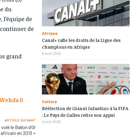
eeing to this tier, you are billed
eeing to this tier, you are billed
5e du
onth after the first one until you
onth after the first one until you
ut of the monthly subscription.
ut of the monthly subscription.
, l’équipe de
 continuer de
Afrique
Canal+ rafle les droits de la Ligue des
champions en Afrique
6 août 2026
lus grand
l Wehda 0
Culture
Réélection de Gianni Infantino à la FIFA
: Le Pays de Galles retire son appui
ARTICLE SUIVANT
3 août 2026
volé le Ballon d’Or
africain en 2013 »