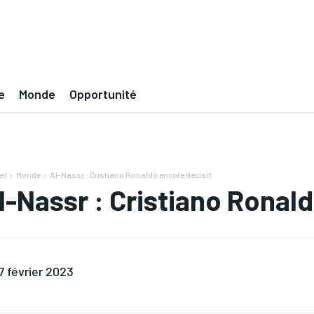
e
Monde
Opportunité
il
Monde
Al-Nassr : Cristiano Ronaldo encore décisif
l-Nassr : Cristiano Ronal
7 février 2023