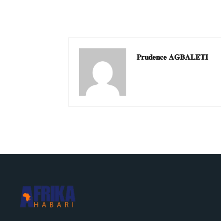
𝐏𝐫𝐮𝐝𝐞𝐧𝐜𝐞 𝐀𝐆𝐁𝐀𝐋𝐄𝐓𝐈