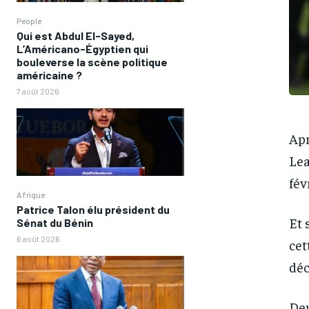
People
Qui est Abdul El-Sayed,
L’Américano-Égyptien qui
bouleverse la scène politique
américaine ?
7 août 2026
Apr
Lea
fév
Afrique
Patrice Talon élu président du
Et 
Sénat du Bénin
6 août 2026
cet
déc
FOREVER
FOREVER
Deu
/ forever
/ forever