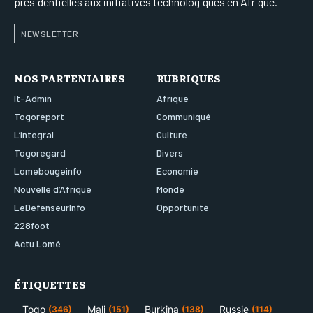
présidentielles aux initiatives technologiques en Afrique.
NEWSLETTER
NOS PARTENIAIRES
RUBRIQUES
It-Admin
Afrique
Togoreport
Communiqué
L’integral
Culture
Togoregard
Divers
Lomebougeinfo
Economie
Nouvelle d’Afrique
Monde
LeDefenseurInfo
Opportunité
228foot
Actu Lomé
ÉTIQUETTES
Togo
Mali
Burkina
Russie
(346)
(151)
(138)
(114)