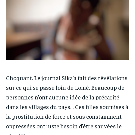
PARTENAIRES
PARTENAIRES
IT-ADMIN
IT-ADMIN
IT-ADMIN
IT-ADMIN
TOGOREPORT
TOGOREPORT
TOGOREPORT
TOGOREPORT
L’INTEGRAL
L’INTEGRAL
L’INTEGRAL
L’INTEGRAL
TOGOREGARD
TOGOREGARD
TOGOREGARD
TOGOREGARD
LOMEBOUGEINFO
LOMEBOUGEINFO
LOMEBOUGEINFO
LOMEBOUGEINFO
NOUVELLE D’AFRIQUE
NOUVELLE D’AFRIQUE
NOUVELLE D’AFRIQUE
NOUVELLE D’AFRIQUE
Choquant. Le journal Sika’a fait des révélations
LEDEFENSEURINFO
LEDEFENSEURINFO
sur ce qui se passe loin de Lomé. Beaucoup de
LEDEFENSEURINFO
LEDEFENSEURINFO
228FOOT
228FOOT
personnes n’ont aucune idée de la précarité
228FOOT
228FOOT
ACTU LOMÉ
ACTU LOMÉ
dans les villages du pays… Ces filles soumises à
ACTU LOMÉ
ACTU LOMÉ
la prostitution de force et sous constamment
oppressées ont juste besoin d’être sauvées le