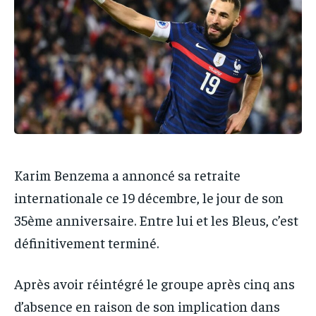
IT-ADMIN
IT-ADMIN
TOGOREPORT
TOGOREPORT
TOGOREPORT
TOGOREPORT
L’INTEGRAL
L’INTEGRAL
L’INTEGRAL
L’INTEGRAL
TOGOREGARD
TOGOREGARD
TOGOREGARD
TOGOREGARD
LOMEBOUGEINFO
LOMEBOUGEINFO
LOMEBOUGEINFO
LOMEBOUGEINFO
NOUVELLE D’AFRIQUE
NOUVELLE D’AFRIQUE
NOUVELLE D’AFRIQUE
NOUVELLE D’AFRIQUE
LEDEFENSEURINFO
LEDEFENSEURINFO
LEDEFENSEURINFO
LEDEFENSEURINFO
Karim Benzema a annoncé sa retraite
228FOOT
228FOOT
internationale ce 19 décembre, le jour de son
228FOOT
228FOOT
ACTU LOMÉ
ACTU LOMÉ
35ème anniversaire. Entre lui et les Bleus, c’est
ACTU LOMÉ
ACTU LOMÉ
définitivement terminé.
Après avoir réintégré le groupe après cinq ans
d’absence en raison de son implication dans