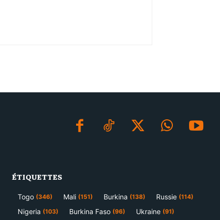
ÉTIQUETTES
Togo
Mali
Burkina
Russie
(346)
(151)
(138)
(114)
Nigeria
Burkina Faso
Ukraine
(103)
(96)
(91)