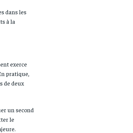
es dans les
s à la
dent exerce
En pratique,
us de deux
uer un second
ter le
jeure.