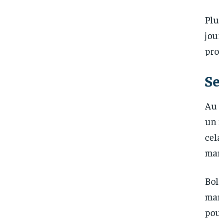
Plu
jou
pro
S
Au 
un 
cel
man
Bol
man
pou