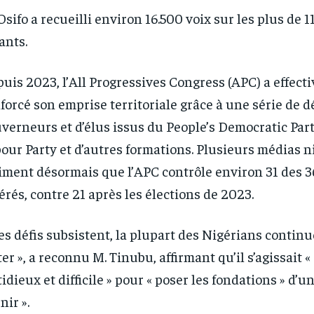
Osifo a recueilli environ 16.500 voix sur les plus de 1
ants.
RECOMMENDED
RECOMMENDED
uis 2023, l’All Progressives Congress (APC) a effec
1-YEAR
1-YEAR
forcé son emprise territoriale grâce à une série de d
verneurs et d’élus issus du People’s Democratic Part
/ year
/ year
By agr
By agr
s and you
s and you
every m
every m
tly.
tly.
Pay now and you get access to exclusive
Pay now and you get access to exclusive
opt o
opt o
our Party et d’autres formations. Plusieurs médias n
news and articles for a whole year.
news and articles for a whole year.
iment désormais que l’APC contrôle environ 31 des 3
érés, contre 21 après les élections de 2023.
es défis subsistent, la plupart des Nigérians contin
ter », a reconnu M. Tinubu, affirmant qu’il s’agissait 
tidieux et difficile » pour « poser les fondations » d’u
nir ».