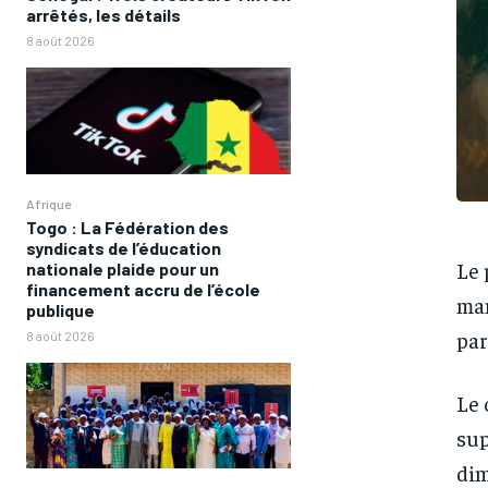
arrêtés, les détails
8 août 2026
Afrique
Togo : La Fédération des
syndicats de l’éducation
Le 
nationale plaide pour un
financement accru de l’école
man
publique
par
8 août 2026
Le 
sup
dim