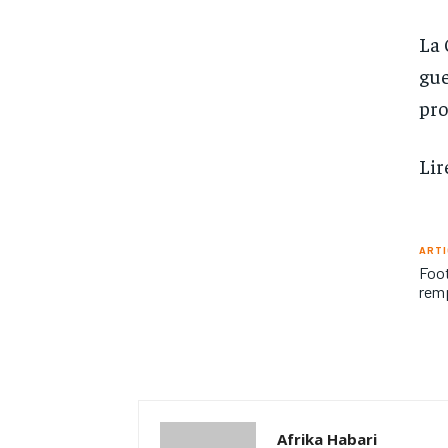
La 
gue
pro
Lir
ARTI
Foot
remp
Afrika Habari