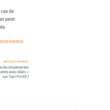
 cas de
ent peut
is.
ernationaux
ARTICLE SUIVANT
ia récompense les
cente avec Alain »
sur Taxi Fm 93.1