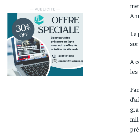
mem
― PUBLICITE ―
Ahm
Le 
sor
A c
les
Fac
d’a
gra
mil
pré