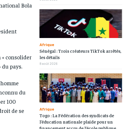
national Bola
ésident
Afrique
Sénégal : Trois créateurs TikTok arrêtés,
à « consolider
les détails
8 août 2026
» du pays.
o, homme
 inconnu du
ser 100
Afrique
droit de se
Togo : La Fédération des syndicats de
l’éducation nationale plaide pour un
financement accru de l’école publique