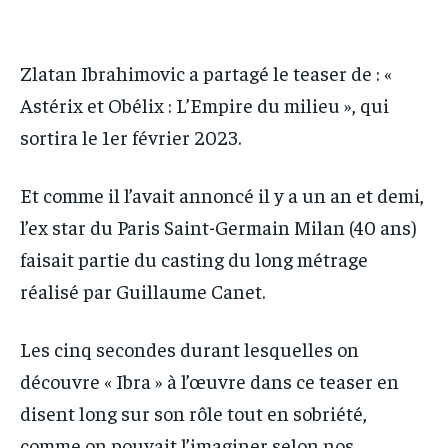
IT-ADMIN
IT-ADMIN
TOGOREPORT
TOGOREPORT
TOGOREPORT
TOGOREPORT
L’INTEGRAL
L’INTEGRAL
Zlatan Ibrahimovic a partagé le teaser de : «
L’INTEGRAL
L’INTEGRAL
TOGOREGARD
TOGOREGARD
Astérix et Obélix : L’Empire du milieu », qui
TOGOREGARD
TOGOREGARD
LOMEBOUGEINFO
LOMEBOUGEINFO
sortira le 1er février 2023.
LOMEBOUGEINFO
LOMEBOUGEINFO
NOUVELLE D’AFRIQUE
NOUVELLE D’AFRIQUE
Et comme il l’avait annoncé il y a un an et demi,
NOUVELLE D’AFRIQUE
NOUVELLE D’AFRIQUE
LEDEFENSEURINFO
LEDEFENSEURINFO
l’ex star du Paris Saint-Germain Milan (40 ans)
LEDEFENSEURINFO
LEDEFENSEURINFO
228FOOT
228FOOT
faisait partie du casting du long métrage
228FOOT
228FOOT
ACTU LOMÉ
ACTU LOMÉ
réalisé par Guillaume Canet.
ACTU LOMÉ
ACTU LOMÉ
Les cinq secondes durant lesquelles on
découvre « Ibra » à l’œuvre dans ce teaser en
disent long sur son rôle tout en sobriété,
comme on pouvait l’imaginer selon nos