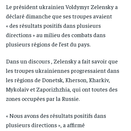
IT-ADMIN
IT-ADMIN
Le président ukrainien Voldymyr Zelensky a
IT-ADMIN
IT-ADMIN
TOGOREPORT
TOGOREPORT
déclaré dimanche que ses troupes avaient
TOGOREPORT
TOGOREPORT
L’INTEGRAL
L’INTEGRAL
« des résultats positifs dans plusieurs
L’INTEGRAL
L’INTEGRAL
directions » au milieu des combats dans
TOGOREGARD
TOGOREGARD
TOGOREGARD
TOGOREGARD
plusieurs régions de l’est du pays.
LOMEBOUGEINFO
LOMEBOUGEINFO
LOMEBOUGEINFO
LOMEBOUGEINFO
NOUVELLE D’AFRIQUE
NOUVELLE D’AFRIQUE
Dans un discours , Zelensky a fait savoir que
NOUVELLE D’AFRIQUE
NOUVELLE D’AFRIQUE
LEDEFENSEURINFO
LEDEFENSEURINFO
les troupes ukrainiennes progressaient dans
LEDEFENSEURINFO
LEDEFENSEURINFO
les régions de Donetsk, Kherson, Kharkiv,
228FOOT
228FOOT
228FOOT
228FOOT
Mykolaiv et Zaporizhzhia, qui ont toutes des
ACTU LOMÉ
ACTU LOMÉ
ACTU LOMÉ
ACTU LOMÉ
zones occupées par la Russie.
« Nous avons des résultats positifs dans
plusieurs directions », a affirmé