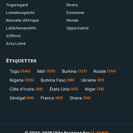
Togoregard
Divers
Lomebougeinfo
Economie
Nouvelle d’Afrique
Monde
LeDefenseurInfo
Opportunité
228foot
Actu Lomé
ÉTIQUETTES
Togo
Mali
Burkina
Russie
(345)
(150)
(137)
(114)
Nigeria
Burkina Faso
Ukraine
(103)
(96)
(91)
Côte d’Ivoire
États-Unis
Niger
(88)
(83)
(78)
Sénégal
France
Ghana
(64)
(60)
(58)
© 2022-2025 | Site Proplusé Par
IT-ADMIN