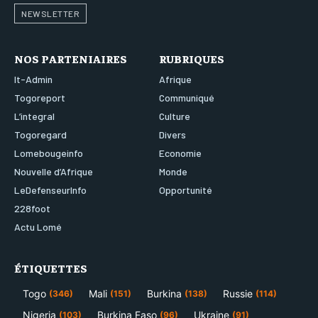
NEWSLETTER
NOS PARTENIAIRES
RUBRIQUES
It-Admin
Afrique
Togoreport
Communiqué
L’integral
Culture
Togoregard
Divers
Lomebougeinfo
Economie
Nouvelle d’Afrique
Monde
LeDefenseurInfo
Opportunité
228foot
Actu Lomé
ÉTIQUETTES
Togo
Mali
Burkina
Russie
(346)
(151)
(138)
(114)
Nigeria
Burkina Faso
Ukraine
(103)
(96)
(91)