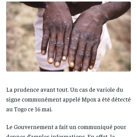
IT-ADMIN
IT-ADMIN
IT-ADMIN
IT-ADMIN
TOGOREPORT
TOGOREPORT
TOGOREPORT
TOGOREPORT
L’INTEGRAL
L’INTEGRAL
L’INTEGRAL
L’INTEGRAL
TOGOREGARD
TOGOREGARD
TOGOREGARD
TOGOREGARD
LOMEBOUGEINFO
LOMEBOUGEINFO
LOMEBOUGEINFO
LOMEBOUGEINFO
NOUVELLE D’AFRIQUE
NOUVELLE D’AFRIQUE
NOUVELLE D’AFRIQUE
NOUVELLE D’AFRIQUE
LEDEFENSEURINFO
LEDEFENSEURINFO
LEDEFENSEURINFO
LEDEFENSEURINFO
228FOOT
228FOOT
La prudence avant tout. Un cas de variole du
228FOOT
228FOOT
ACTU LOMÉ
ACTU LOMÉ
signe communément appelé Mpox a été détecté
ACTU LOMÉ
ACTU LOMÉ
au Togo ce 16 mai.
Le Gouvernement a fait un communiqué pour
donner d’amples informations. En effet, la