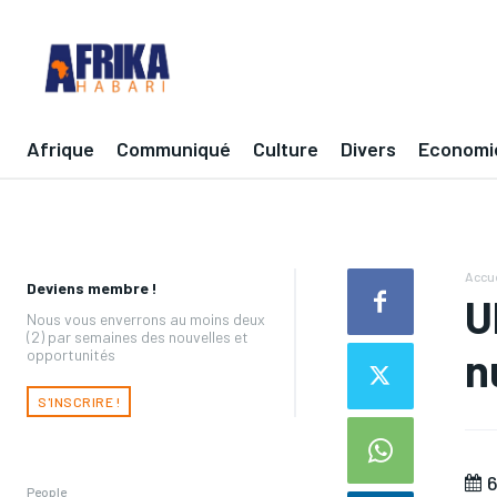
Afrique
Communiqué
Culture
Divers
Economi
Accue
Deviens membre !
U
Nous vous enverrons au moins deux
(2) par semaines des nouvelles et
n
opportunités
S'INSCRIRE !
6
People