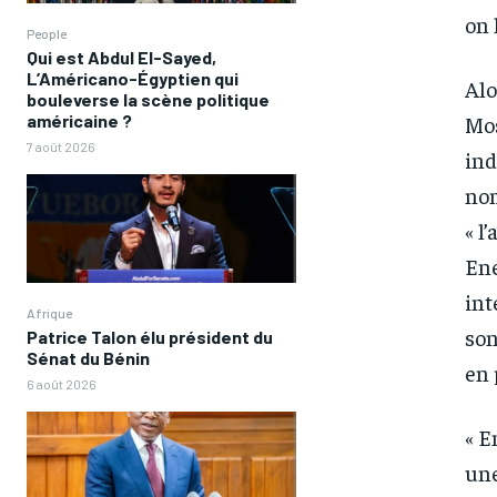
on 
People
Qui est Abdul El-Sayed,
L’Américano-Égyptien qui
Alo
bouleverse la scène politique
Mos
américaine ?
7 août 2026
ind
nom
« l
Ene
int
Afrique
son
Patrice Talon élu président du
Sénat du Bénin
en 
6 août 2026
FOREVER
FOREVER
« E
/ forever
/ forever
une
Sign up with just an email addres
Sign up with just an email addres