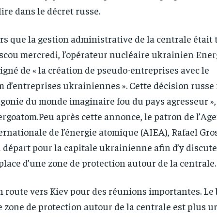
lire dans le décret russe.
rs que la gestion administrative de la centrale était 
cou mercredi, l’opérateur nucléaire ukrainien Ener
igné de « la création de pseudo-entreprises avec le
 d’entreprises ukrainiennes ». Cette décision russe
’agonie du monde imaginaire fou du pays agresseur », 
rgoatom.Peu après cette annonce, le patron de l’Ag
ernationale de l’énergie atomique (AIEA), Rafael Gro
 départ pour la capitale ukrainienne afin d’y discute
place d’une zone de protection autour de la centrale.
RECOMMENDED
RECOMMENDED
n route vers Kiev pour des réunions importantes. Le
1-YEAR
1-YEAR
 zone de protection autour de la centrale est plus u
/ year
/ year
By agr
By agr
s and you
s and you