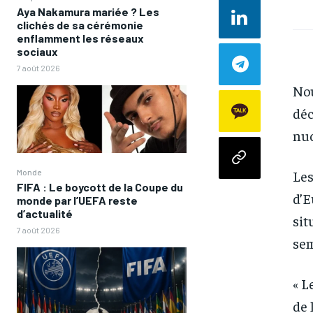
Aya Nakamura mariée ? Les
clichés de sa cérémonie
enflamment les réseaux
sociaux
7 août 2026
Nou
déc
nuc
Les
Monde
FIFA : Le boycott de la Coupe du
d’E
monde par l’UEFA reste
d’actualité
sit
7 août 2026
sem
« L
de 