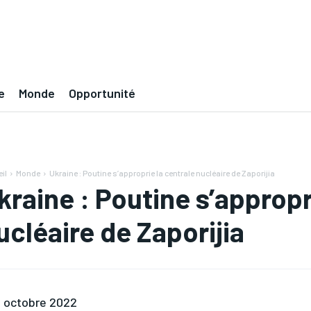
e
Monde
Opportunité
il
Monde
Ukraine : Poutine s’approprie la centrale nucléaire de Zaporijia
kraine : Poutine s’appropr
ucléaire de Zaporijia
 octobre 2022