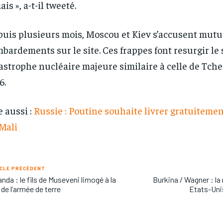
every m
every m
ais », a-t-il tweeté.
tly.
tly.
Pay now and you get access to exclusive
Pay now and you get access to exclusive
opt o
opt o
news and articles for a whole year.
news and articles for a whole year.
uis plusieurs mois, Moscou et Kiev s’accusent mut
bardements sur le site. Ces frappes font resurgir le
astrophe nucléaire majeure similaire à celle de Tch
6.
e aussi :
Russie : Poutine souhaite livrer gratuitemen
Mali
CLE PRÉCÉDENT
nda : le fils de Museveni limogé à la
Burkina / Wagner : la
 de l’armée de terre
Etats-Uni