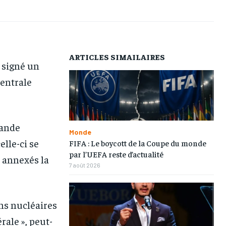
AFRIQUE
AFRIQUE
AFRIQUE
AFRIQUE
COMMUNIQUÉ
COMMUNIQUÉ
COMMUNIQUÉ
COMMUNIQUÉ
CULTURE
CULTURE
CULTURE
CULTURE
ARTICLES SIMAILAIRES
 signé un
DIVERS
DIVERS
DIVERS
DIVERS
centrale
ECONOMIE
ECONOMIE
ECONOMIE
ECONOMIE
MONDE
MONDE
MONDE
MONDE
OPPORTUNITÉ
OPPORTUNITÉ
OPPORTUNITÉ
OPPORTUNITÉ
rande
Monde
elle-ci se
FIFA : Le boycott de la Coupe du monde
par l’UEFA reste d’actualité
PARTENAIRES
PARTENAIRES
PARTENAIRES
PARTENAIRES
t annexés la
7 août 2026
IT-ADMIN
IT-ADMIN
IT-ADMIN
IT-ADMIN
TOGOREPORT
TOGOREPORT
TOGOREPORT
TOGOREPORT
ons nucléaires
L’INTEGRAL
L’INTEGRAL
L’INTEGRAL
L’INTEGRAL
rale », peut-