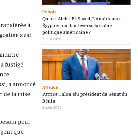
TOGOREGARD
TOGOREGARD
TOGOREGARD
TOGOREGARD
People
LOMEBOUGEINFO
LOMEBOUGEINFO
LOMEBOUGEINFO
LOMEBOUGEINFO
Qui est Abdul El-Sayed, L’Américano-
transférée à
Égyptien qui bouleverse la scène
NOUVELLE D’AFRIQUE
NOUVELLE D’AFRIQUE
NOUVELLE D’AFRIQUE
NOUVELLE D’AFRIQUE
politique américaine ?
goatom s’est
7 août 2026
LEDEFENSEURINFO
LEDEFENSEURINFO
LEDEFENSEURINFO
LEDEFENSEURINFO
228FOOT
228FOOT
228FOOT
228FOOT
 montre
a fustigé
ACTU LOMÉ
ACTU LOMÉ
ACTU LOMÉ
ACTU LOMÉ
ence
ssi, a annoncé
Afrique
r de la mise
Patrice Talon élu président du Sénat du
Bénin
6 août 2026
1-MONTH
1-MONTH
 besoin pour
/ month
/ month
rgent que
eeing to this tier, you are billed
eeing to this tier, you are billed