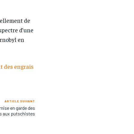
onth after the first one until you
onth after the first one until you
ut of the monthly subscription.
ut of the monthly subscription.
uellement de
 spectre d’une
ernobyl en
t des engrais
ARTICLE SUIVANT
 mise en garde des
s aux putschistes