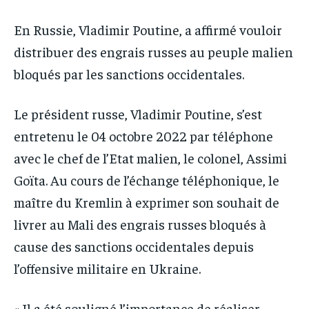
IT-ADMIN
IT-ADMIN
IT-ADMIN
IT-ADMIN
En Russie, Vladimir Poutine, a affirmé vouloir
TOGOREPORT
TOGOREPORT
TOGOREPORT
TOGOREPORT
distribuer des engrais russes au peuple malien
L’INTEGRAL
L’INTEGRAL
L’INTEGRAL
L’INTEGRAL
bloqués par les sanctions occidentales.
TOGOREGARD
TOGOREGARD
TOGOREGARD
TOGOREGARD
LOMEBOUGEINFO
LOMEBOUGEINFO
Le président russe, Vladimir Poutine, s’est
LOMEBOUGEINFO
LOMEBOUGEINFO
entretenu le 04 octobre 2022 par téléphone
NOUVELLE D’AFRIQUE
NOUVELLE D’AFRIQUE
NOUVELLE D’AFRIQUE
NOUVELLE D’AFRIQUE
avec le chef de l’Etat malien, le colonel, Assimi
LEDEFENSEURINFO
LEDEFENSEURINFO
LEDEFENSEURINFO
LEDEFENSEURINFO
Goïta. Au cours de l’échange téléphonique, le
228FOOT
228FOOT
maître du Kremlin à exprimer son souhait de
228FOOT
228FOOT
ACTU LOMÉ
ACTU LOMÉ
livrer au Mali des engrais russes bloqués à
ACTU LOMÉ
ACTU LOMÉ
cause des sanctions occidentales depuis
l’offensive militaire en Ukraine.
« Il a été souligné l’importance de réaliser