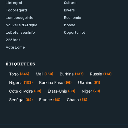
L’integral
Culture
Togoregard
Divers
Lomebougeinfo
Economie
Nouvelle d’Afrique
Monde
LeDefenseurInfo
Opportunité
228foot
Actu Lomé
ÉTIQUETTES
Togo
Mali
Burkina
Russie
(345)
(150)
(137)
(114)
Nigeria
Burkina Faso
Ukraine
(103)
(96)
(91)
Côte d’Ivoire
États-Unis
Niger
(88)
(83)
(78)
Sénégal
France
Ghana
(64)
(60)
(58)