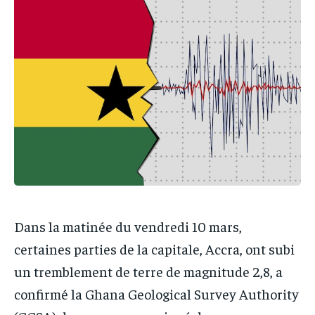
PARTENAIRES
PARTENAIRES
IT-ADMIN
IT-ADMIN
IT-ADMIN
IT-ADMIN
TOGOREPORT
TOGOREPORT
TOGOREPORT
TOGOREPORT
L’INTEGRAL
L’INTEGRAL
L’INTEGRAL
L’INTEGRAL
TOGOREGARD
TOGOREGARD
TOGOREGARD
TOGOREGARD
LOMEBOUGEINFO
LOMEBOUGEINFO
LOMEBOUGEINFO
LOMEBOUGEINFO
NOUVELLE D’AFRIQUE
NOUVELLE D’AFRIQUE
NOUVELLE D’AFRIQUE
NOUVELLE D’AFRIQUE
LEDEFENSEURINFO
LEDEFENSEURINFO
LEDEFENSEURINFO
LEDEFENSEURINFO
228FOOT
228FOOT
Dans la matinée du vendredi 10 mars,
228FOOT
228FOOT
ACTU LOMÉ
ACTU LOMÉ
certaines parties de la capitale, Accra, ont subi
ACTU LOMÉ
ACTU LOMÉ
un tremblement de terre de magnitude 2,8, a
confirmé la Ghana Geological Survey Authority