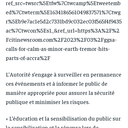
ref_src=twsrc%5Etfw%7Ctwcamp%5Etweetemb
ed%7Ctwterm%5E1634186561049837571%7Ctwg
r%5Eb9e7ac1e5d2c7331bd9c032ec03f565f4f9435
ac%7Ctwcon%5Es1_&ref_url=https%3A%2F%2
Fcitinewsroom.com%2F2023%2F03%2Fggsa-
calls-for-calm-as-minor-earth-tremor-hits-
parts-of-accra%2F
L’Autorité s’engage à surveiller en permanence
ces événements et à informer le public de
manière appropriée pour assurer la sécurité
publique et minimiser les risques.
« L’éducation et la sensibilisation du public sur
la sensibilisation et la réponse lors de