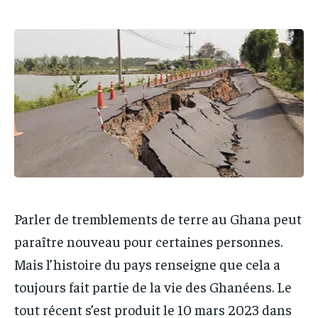
IT-ADMIN
IT-ADMIN
IT-ADMIN
IT-ADMIN
TOGOREPORT
TOGOREPORT
TOGOREPORT
TOGOREPORT
L’INTEGRAL
L’INTEGRAL
L’INTEGRAL
L’INTEGRAL
TOGOREGARD
TOGOREGARD
TOGOREGARD
TOGOREGARD
LOMEBOUGEINFO
LOMEBOUGEINFO
LOMEBOUGEINFO
LOMEBOUGEINFO
NOUVELLE D’AFRIQUE
NOUVELLE D’AFRIQUE
NOUVELLE D’AFRIQUE
NOUVELLE D’AFRIQUE
LEDEFENSEURINFO
LEDEFENSEURINFO
LEDEFENSEURINFO
LEDEFENSEURINFO
228FOOT
228FOOT
228FOOT
228FOOT
Parler de tremblements de terre au Ghana peut
ACTU LOMÉ
ACTU LOMÉ
ACTU LOMÉ
ACTU LOMÉ
paraître nouveau pour certaines personnes.
Mais l’histoire du pays renseigne que cela a
toujours fait partie de la vie des Ghanéens. Le
tout récent s’est produit le 10 mars 2023 dans