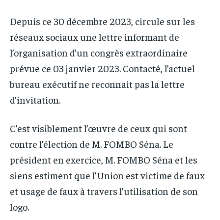
IT-ADMIN
IT-ADMIN
TOGOREPORT
TOGOREPORT
Depuis ce 30 décembre 2023, circule sur les
TOGOREPORT
TOGOREPORT
L’INTEGRAL
L’INTEGRAL
réseaux sociaux une lettre informant de
L’INTEGRAL
L’INTEGRAL
TOGOREGARD
TOGOREGARD
l’organisation d’un congrès extraordinaire
TOGOREGARD
TOGOREGARD
prévue ce 03 janvier 2023. Contacté, l’actuel
LOMEBOUGEINFO
LOMEBOUGEINFO
LOMEBOUGEINFO
LOMEBOUGEINFO
bureau exécutif ne reconnait pas la lettre
NOUVELLE D’AFRIQUE
NOUVELLE D’AFRIQUE
NOUVELLE D’AFRIQUE
NOUVELLE D’AFRIQUE
d’invitation.
LEDEFENSEURINFO
LEDEFENSEURINFO
LEDEFENSEURINFO
LEDEFENSEURINFO
228FOOT
228FOOT
C’est visiblement l’œuvre de ceux qui sont
228FOOT
228FOOT
contre l’élection de M. FOMBO Séna. Le
ACTU LOMÉ
ACTU LOMÉ
ACTU LOMÉ
ACTU LOMÉ
président en exercice, M. FOMBO Séna et les
siens estiment que l’Union est victime de faux
et usage de faux à travers l’utilisation de son
logo.