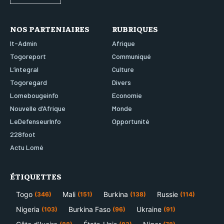
NOS PARTENIAIRES
RUBRIQUES
It-Admin
Afrique
Togoreport
Communiqué
L’integral
Culture
Togoregard
Divers
Lomebougeinfo
Economie
Nouvelle d’Afrique
Monde
LeDefenseurInfo
Opportunité
228foot
Actu Lomé
ÉTIQUETTES
Togo
Mali
Burkina
Russie
(346)
(151)
(138)
(114)
Nigeria
Burkina Faso
Ukraine
(103)
(96)
(91)