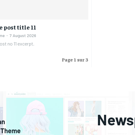
 post title 11
ame
-
7 August 2026
st no 11 excerpt.
Page 1 sur 3