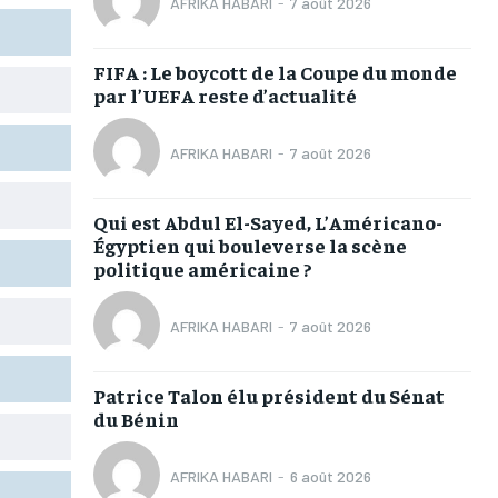
AFRIKA HABARI
-
7 août 2026
TOGOREGARD
TOGOREGARD
TOGOREGARD
TOGOREGARD
FIFA : Le boycott de la Coupe du monde
LOMEBOUGEINFO
LOMEBOUGEINFO
LOMEBOUGEINFO
LOMEBOUGEINFO
par l’UEFA reste d’actualité
NOUVELLE D’AFRIQUE
NOUVELLE D’AFRIQUE
NOUVELLE D’AFRIQUE
NOUVELLE D’AFRIQUE
AFRIKA HABARI
-
7 août 2026
LEDEFENSEURINFO
LEDEFENSEURINFO
LEDEFENSEURINFO
LEDEFENSEURINFO
228FOOT
228FOOT
228FOOT
228FOOT
Qui est Abdul El-Sayed, L’Américano-
Égyptien qui bouleverse la scène
ACTU LOMÉ
ACTU LOMÉ
ACTU LOMÉ
ACTU LOMÉ
politique américaine ?
AFRIKA HABARI
-
7 août 2026
Patrice Talon élu président du Sénat
du Bénin
AFRIKA HABARI
-
6 août 2026