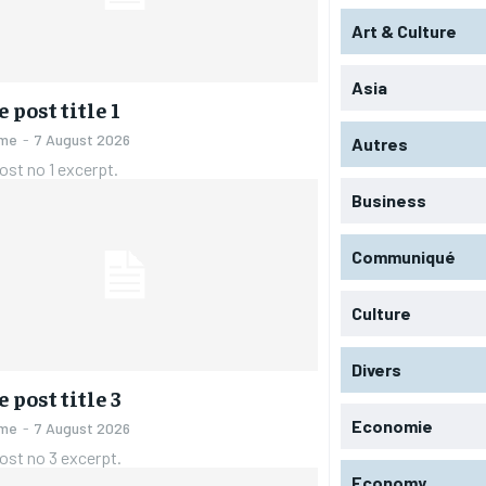
Art & Culture
Asia
 post title 1
ame
-
7 August 2026
Autres
st no 1 excerpt.
Business
Communiqué
Culture
Divers
 post title 3
Economie
ame
-
7 August 2026
ost no 3 excerpt.
Economy