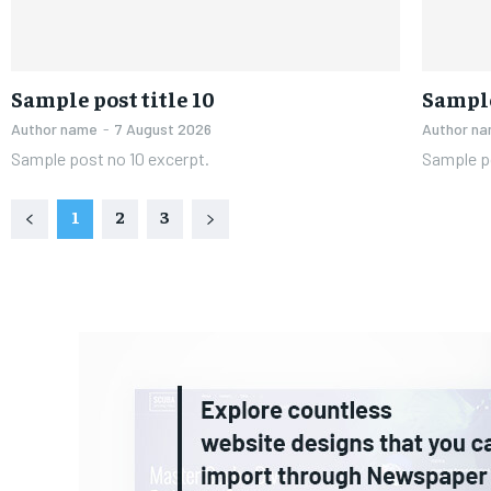
Sample post title 10
Sample
Author name
-
7 August 2026
Author n
Sample post no 10 excerpt.
Sample po
1
2
3