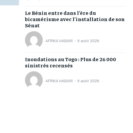
Le Bénin entre dans l’ère du
bicamérisme avec l’installation de son
Sénat
AFRIKA HABARI
-
6 août 2026
Inondations au Togo : Plus de 26 000
sinistrés recensés
AFRIKA HABARI
-
6 août 2026
1-MONTH
1-MONTH
/ month
/ month
eeing to this tier, you are billed
eeing to this tier, you are billed
onth after the first one until you
onth after the first one until you
ut of the monthly subscription.
ut of the monthly subscription.