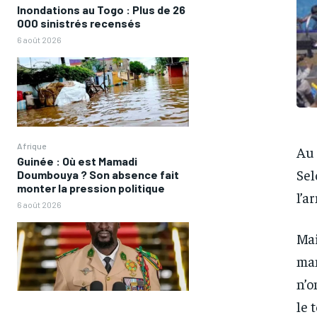
Inondations au Togo : Plus de 26
000 sinistrés recensés
6 août 2026
Afrique
Au 
Guinée : Où est Mamadi
Sel
Doumbouya ? Son absence fait
monter la pression politique
l’a
6 août 2026
Mai
man
n’o
le 