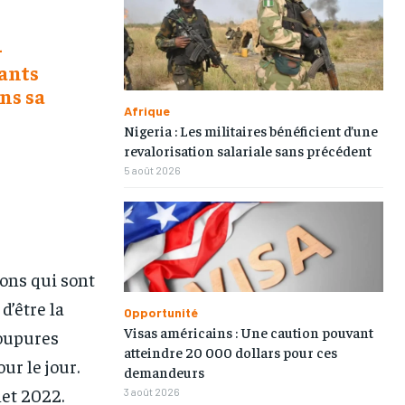
-
tants
ns sa
Afrique
Nigeria : Les militaires bénéficient d’une
1-MONTH
1-MONTH
revalorisation salariale sans précédent
5 août 2026
/ month
/ month
eeing to this tier, you are billed
eeing to this tier, you are billed
onth after the first one until you
onth after the first one until you
ut of the monthly subscription.
ut of the monthly subscription.
ions qui sont
d’être la
Opportunité
Visas américains : Une caution pouvant
coupures
atteindre 20 000 dollars pour ces
ur le jour.
demandeurs
let 2022.
3 août 2026