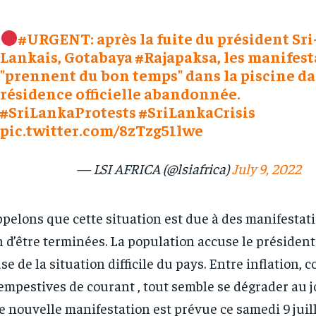
#URGENT
: après la fuite du président Sri
Lankais, Gotabaya
#Rajapaksa
, les manifes
"prennent du bon temps" dans la piscine da
RECOMMENDED
RECOMMENDED
résidence officielle abandonnée.
#SriLankaProtests
#SriLankaCrisis
1-YEAR
1-YEAR
pic.twitter.com/8zTzg51lwe
/ year
/ year
By agr
By agr
s and you
s and you
every m
every m
— LSI AFRICA (@lsiafrica)
July 9, 2022
tly.
tly.
Pay now and you get access to exclusive
Pay now and you get access to exclusive
opt o
opt o
news and articles for a whole year.
news and articles for a whole year.
pelons que cette situation est due à des manifestat
n d’être terminées. La population accuse le président 
se de la situation difficile du pays. Entre inflation, 
empestives de courant , tout semble se dégrader au jo
 nouvelle manifestation est prévue ce samedi 9 juil