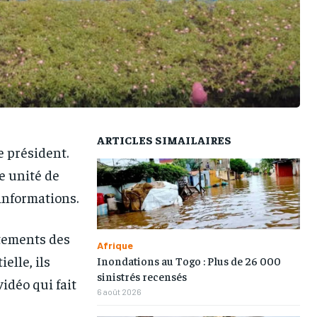
TOGOREGARD
TOGOREGARD
TOGOREGARD
TOGOREGARD
LOMEBOUGEINFO
LOMEBOUGEINFO
LOMEBOUGEINFO
LOMEBOUGEINFO
NOUVELLE D’AFRIQUE
NOUVELLE D’AFRIQUE
NOUVELLE D’AFRIQUE
NOUVELLE D’AFRIQUE
LEDEFENSEURINFO
LEDEFENSEURINFO
LEDEFENSEURINFO
LEDEFENSEURINFO
228FOOT
228FOOT
228FOOT
228FOOT
ARTICLES SIMAILAIRES
e président.
ACTU LOMÉ
ACTU LOMÉ
ACTU LOMÉ
ACTU LOMÉ
ne unité de
 informations.
rtements des
Afrique
elle, ils
Inondations au Togo : Plus de 26 000
sinistrés recensés
idéo qui fait
6 août 2026