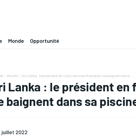
e
Monde
Opportunité
il
Monde
Sri Lanka : le président en fuite, les manifestants se baignent dans...
ri Lanka : le président en 
e baignent dans sa piscine
 juillet 2022