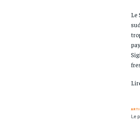
Le 
sud
tro
pay
Sig
fre
Lir
ARTI
Le p