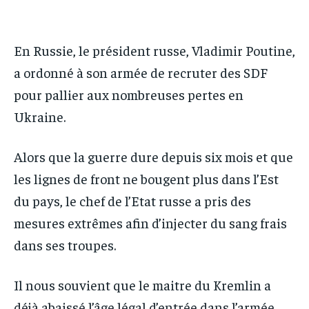
IT-ADMIN
IT-ADMIN
TOGOREPORT
TOGOREPORT
TOGOREPORT
TOGOREPORT
L’INTEGRAL
L’INTEGRAL
En Russie, le président russe, Vladimir Poutine,
L’INTEGRAL
L’INTEGRAL
a ordonné à son armée de recruter des SDF
TOGOREGARD
TOGOREGARD
TOGOREGARD
TOGOREGARD
pour pallier aux nombreuses pertes en
LOMEBOUGEINFO
LOMEBOUGEINFO
LOMEBOUGEINFO
LOMEBOUGEINFO
Ukraine.
NOUVELLE D’AFRIQUE
NOUVELLE D’AFRIQUE
NOUVELLE D’AFRIQUE
NOUVELLE D’AFRIQUE
LEDEFENSEURINFO
LEDEFENSEURINFO
Alors que la guerre dure depuis six mois et que
LEDEFENSEURINFO
LEDEFENSEURINFO
les lignes de front ne bougent plus dans l’Est
228FOOT
228FOOT
228FOOT
228FOOT
du pays, le chef de l’Etat russe a pris des
ACTU LOMÉ
ACTU LOMÉ
ACTU LOMÉ
ACTU LOMÉ
mesures extrêmes afin d’injecter du sang frais
dans ses troupes.
Il nous souvient que le maitre du Kremlin a
déjà abaissé l’âge légal d’entrée dans l’armée