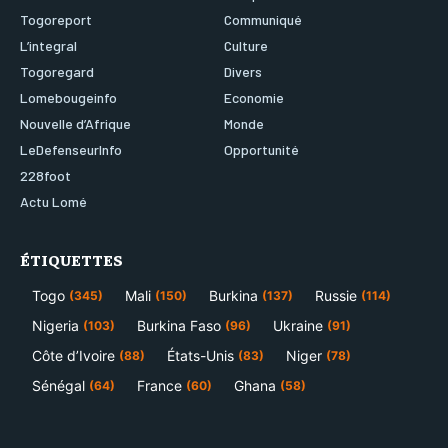
Togoreport
Communiqué
L’integral
Culture
Togoregard
Divers
Lomebougeinfo
Economie
Nouvelle d’Afrique
Monde
LeDefenseurInfo
Opportunité
228foot
Actu Lomé
ÉTIQUETTES
Togo
Mali
Burkina
Russie
(345)
(150)
(137)
(114)
Nigeria
Burkina Faso
Ukraine
(103)
(96)
(91)
Côte d’Ivoire
États-Unis
Niger
(88)
(83)
(78)
Sénégal
France
Ghana
(64)
(60)
(58)