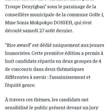
IT-ADMIN
IT-ADMIN
Troupe Denyigban” sous le parainage de la
IT-ADMIN
IT-ADMIN
TOGOREPORT
TOGOREPORT
conseillère municipale de la commune Golfe 1,
TOGOREPORT
TOGOREPORT
L’INTEGRAL
L’INTEGRAL
Mme Sonia Mokpokpo DOSSEH, qui s’est
L’INTEGRAL
L’INTEGRAL
déroulé samedi 27 août dernier.
TOGOREGARD
TOGOREGARD
TOGOREGARD
TOGOREGARD
LOMEBOUGEINFO
LOMEBOUGEINFO
“Rire award” est dédié uniquement aux jeunes
LOMEBOUGEINFO
LOMEBOUGEINFO
NOUVELLE D’AFRIQUE
NOUVELLE D’AFRIQUE
humoristes. Cette première édition a permis à
NOUVELLE D’AFRIQUE
NOUVELLE D’AFRIQUE
LEDEFENSEURINFO
LEDEFENSEURINFO
huit candidats répartis en deux groupes de 4
LEDEFENSEURINFO
LEDEFENSEURINFO
de concourir dans deux thématiques
228FOOT
228FOOT
228FOOT
228FOOT
différentes à savoir : l’assainissement et
ACTU LOMÉ
ACTU LOMÉ
ACTU LOMÉ
ACTU LOMÉ
l’équité genre.
À travers ces thèmes, les candidats ont
sensibilisé le public présent devant un jury