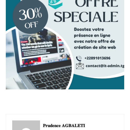
𝐏𝐫𝐮𝐝𝐞𝐧𝐜𝐞 𝐀𝐆𝐁𝐀𝐋𝐄𝐓𝐈