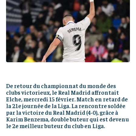
IT-ADMIN
IT-ADMIN
TOGOREPORT
TOGOREPORT
TOGOREPORT
TOGOREPORT
L’INTEGRAL
L’INTEGRAL
L’INTEGRAL
L’INTEGRAL
TOGOREGARD
TOGOREGARD
TOGOREGARD
TOGOREGARD
LOMEBOUGEINFO
LOMEBOUGEINFO
LOMEBOUGEINFO
LOMEBOUGEINFO
NOUVELLE D’AFRIQUE
NOUVELLE D’AFRIQUE
NOUVELLE D’AFRIQUE
NOUVELLE D’AFRIQUE
LEDEFENSEURINFO
LEDEFENSEURINFO
LEDEFENSEURINFO
LEDEFENSEURINFO
228FOOT
228FOOT
228FOOT
228FOOT
De retour du championnat du monde des
ACTU LOMÉ
ACTU LOMÉ
clubs victorieux, le Real Madrid affrontait
ACTU LOMÉ
ACTU LOMÉ
Elche, mercredi 15 février. Match en retard de
la 21e journée de la Liga. La rencontre soldée
par la victoire du Real Madrid (4-0), grâce à
Karim Benzema, double buteur qui est devenu
le 2e meilleur buteur du club en Liga.