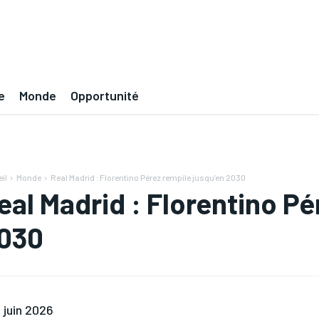
e
Monde
Opportunité
il
Monde
Real Madrid : Florentino Pérez rempile jusqu’en 2030
eal Madrid : Florentino Pé
030
 juin 2026