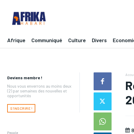
Afrique
Communiqué
Culture
Divers
Economi
Accue
Deviens membre !
R
Nous vous enverrons au moins deux
(2) par semaines des nouvelles et
2
opportunités
S'INSCRIRE !
8
People