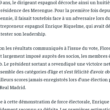
9 ans, le dirigeant espagnol décroche ainsi un huit
présidence des Merengue. Pour la première fois depu
ennie, il faisait toutefois face à un adversaire lors du
ntrepreneur espagnol Enrique Riquelme, qui avait d
tester son leadership.
on les résultats communiqués à l’issue du vote, Flor
st largement imposé auprès des socios, les membres 
b. Le président sortant a revendiqué une victoire ne
nsemble des catégories d’âge et s’est félicité d’avoir o
lleurs scores jamais enregistrés lors d’une élection 
Real Madrid.
e à cette démonstration de force électorale, Enriqu
RECOMMENDED
RECOMMENDED
idement reconnu sa défaite. Les premières estimati