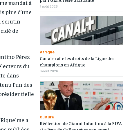
ième mandat à
7 août 2026
is plus d’une
 scrutin :
écidé de
Afrique
entino Pérez
Canal+ rafle les droits de la Ligue des
champions en Afrique
électeurs du
6 août 2026
tte dans
btenu l’un des
présidentielle
Culture
e Riquelme a
Réélection de Gianni Infantino à la FIFA
ons publiées
: Le Pays de Galles retire son appui