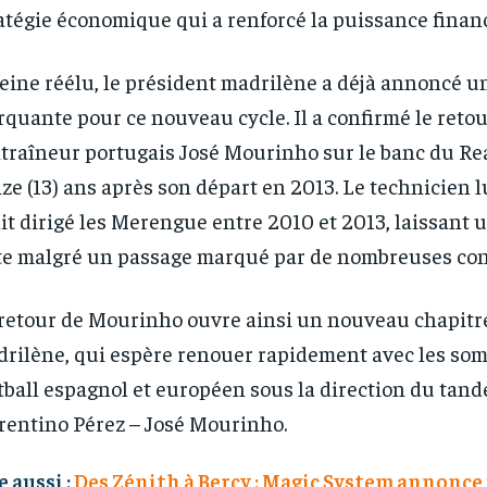
atégie économique qui a renforcé la puissance financ
eine réélu, le président madrilène a déjà annoncé u
quante pour ce nouveau cycle. Il a confirmé le retou
ntraîneur portugais José Mourinho sur le banc du Re
ize (13) ans après son départ en 2013. Le technicien 
it dirigé les Merengue entre 2010 et 2013, laissant
te malgré un passage marqué par de nombreuses con
retour de Mourinho ouvre ainsi un nouveau chapitre
rilène, qui espère renouer rapidement avec les so
tball espagnol et européen sous la direction du tan
rentino Pérez – José Mourinho.
e aussi :
Des Zénith à Bercy : Magic System annonce