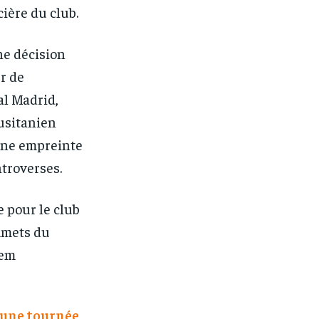
ière du club.
ne décision
r de
al Madrid,
lusitanien
 une empreinte
troverses.
 pour le club
mmets du
dem
 une tournée