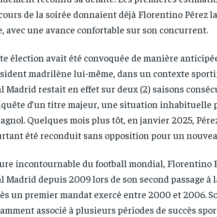
cours de la soirée donnaient déjà Florentino Pérez 
1-YEAR
1-YEAR
e, avec une avance confortable sur son concurrent.
/ year
/ year
By agr
By agr
s and you
s and you
every m
every m
tly.
tly.
Pay now and you get access to exclusive
Pay now and you get access to exclusive
opt o
opt o
te élection avait été convoquée de manière anticipée
news and articles for a whole year.
news and articles for a whole year.
sident madrilène lui-même, dans un contexte sportif 
l Madrid restait en effet sur deux (2) saisons conséc
quête d’un titre majeur, une situation inhabituelle 
agnol. Quelques mois plus tôt, en janvier 2025, Pére
rtant été reconduit sans opposition pour un nouve
ure incontournable du football mondial, Florentino P
l Madrid depuis 2009 lors de son second passage à l
ès un premier mandat exercé entre 2000 et 2006. So
amment associé à plusieurs périodes de succès sport