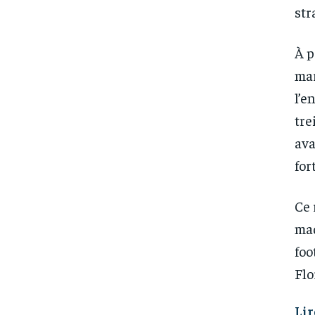
str
À p
mar
l’e
tre
ava
for
Ce 
mad
foo
Flo
Lir