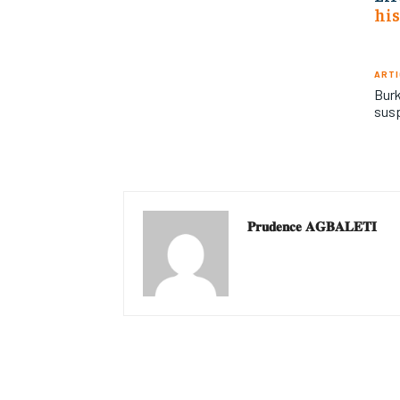
his
ARTI
Burk
sus
𝐏𝐫𝐮𝐝𝐞𝐧𝐜𝐞 𝐀𝐆𝐁𝐀𝐋𝐄𝐓𝐈