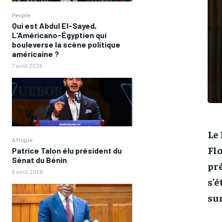
People
Qui est Abdul El-Sayed,
L’Américano-Égyptien qui
bouleverse la scène politique
américaine ?
7 août 2026
Le 
Afrique
Flo
Patrice Talon élu président du
Sénat du Bénin
pr
6 août 2026
s’é
sur