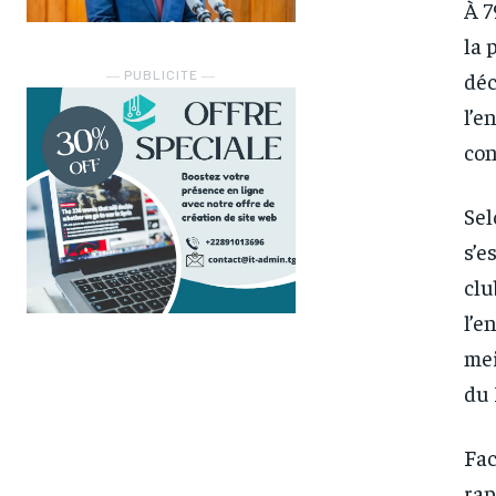
À 7
la 
― PUBLICITE ―
déc
l’e
con
Sel
s’e
clu
l’e
mei
du 
Fac
rap