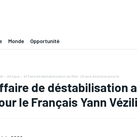
e
Monde
Opportunité
il
Afrique
Affaire de déstabilisation au Mali : 20 ans de prison pour le...
ffaire de déstabilisation a
our le Français Yann Vézil