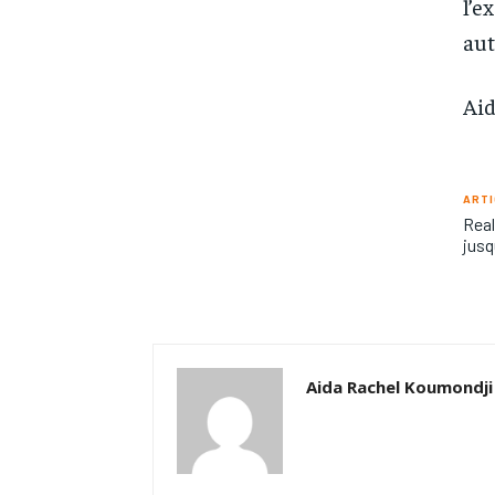
l’e
aut
Aid
ARTI
Real
jusq
Aida Rachel Koumondji