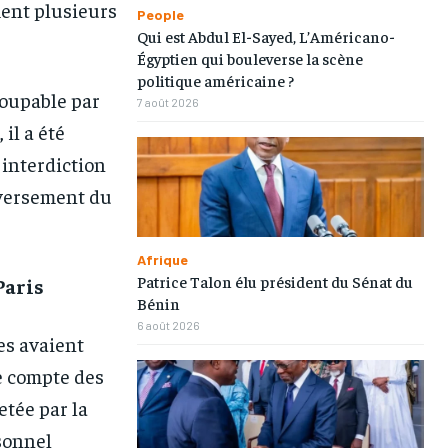
ent plusieurs
People
Qui est Abdul El-Sayed, L’Américano-
Égyptien qui bouleverse la scène
politique américaine ?
coupable par
7 août 2026
il a été
interdiction
 versement du
Afrique
Patrice Talon élu président du Sénat du
Paris
1-MONTH
1-MONTH
Bénin
6 août 2026
/ month
/ month
es avaient
eeing to this tier, you are billed
eeing to this tier, you are billed
e compte des
onth after the first one until you
onth after the first one until you
ut of the monthly subscription.
ut of the monthly subscription.
etée par la
sonnel