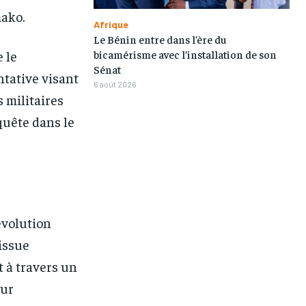
ako.
Afrique
Le Bénin entre dans l’ère du
bicamérisme avec l’installation de son
 le
Sénat
tative visant
6 août 2026
s militaires
quête dans le
’évolution
 issue
 à travers un
our