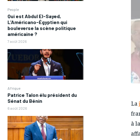
People
Qui est Abdul El-Sayed,
L’Américano-Égyptien qui
bouleverse la scène politique
américaine ?
7 août 2026
Afrique
Patrice Talon élu président du
Sénat du Bénin
La
6 août 2026
fra
à l
aff