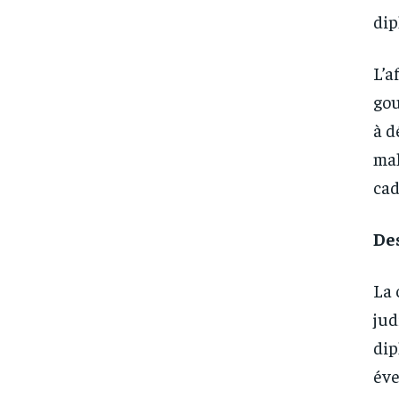
dip
L’a
gou
à d
mal
cad
Des
La
jud
dip
éve