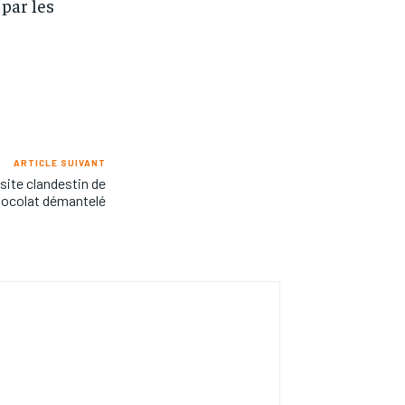
par les
ARTICLE SUIVANT
 site clandestin de
hocolat démantelé