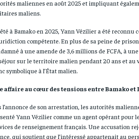
orités maliennes en août 2025 et impliquant égalem
itaires maliens.
êté à Bamako en 2025, Yann Vézilier a été reconnu 
juridiction compétente. En plus de sa peine de prison, 
damné à une amende de 3,6 millions de FCFA, à une 
séjour sur le territoire malien pendant 20 ans et au
nc symbolique à l’État malien.
RECOMMENDED
RECOMMENDED
 affaire au cœur des tensions entre Bamako et 
1-YEAR
1-YEAR
 l’annonce de son arrestation, les autorités malienn
/ year
/ year
By agr
By agr
s and you
s and you
senté Yann Vézilier comme un agent opérant pour l
every m
every m
tly.
tly.
Pay now and you get access to exclusive
Pay now and you get access to exclusive
opt o
opt o
news and articles for a whole year.
news and articles for a whole year.
vices de renseignement français. Une accusation rej
nce, qui soutient que l’intéressé appartenait au per