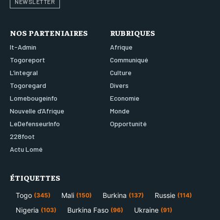
NEWSLETTER
NOS PARTENIAIRES
RUBRIQUES
It-Admin
Afrique
Togoreport
Communiqué
L’integral
Culture
Togoregard
Divers
Lomebougeinfo
Economie
Nouvelle d’Afrique
Monde
LeDefenseurInfo
Opportunité
228foot
Actu Lomé
ÉTIQUETTES
Togo
Mali
Burkina
Russie
(345)
(150)
(137)
(114)
Nigeria
Burkina Faso
Ukraine
(103)
(96)
(91)