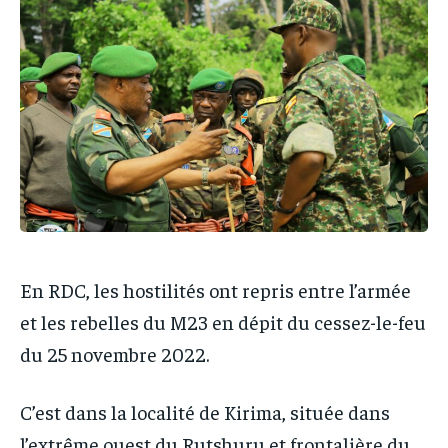
IT-ADMIN
IT-ADMIN
TOGOREPORT
TOGOREPORT
TOGOREPORT
TOGOREPORT
L’INTEGRAL
L’INTEGRAL
L’INTEGRAL
L’INTEGRAL
TOGOREGARD
TOGOREGARD
TOGOREGARD
TOGOREGARD
LOMEBOUGEINFO
LOMEBOUGEINFO
LOMEBOUGEINFO
LOMEBOUGEINFO
NOUVELLE D’AFRIQUE
NOUVELLE D’AFRIQUE
NOUVELLE D’AFRIQUE
NOUVELLE D’AFRIQUE
LEDEFENSEURINFO
LEDEFENSEURINFO
LEDEFENSEURINFO
LEDEFENSEURINFO
228FOOT
228FOOT
228FOOT
228FOOT
En RDC, les hostilités ont repris entre l’armée
ACTU LOMÉ
ACTU LOMÉ
et les rebelles du M23 en dépit du cessez-le-feu
ACTU LOMÉ
ACTU LOMÉ
du 25 novembre 2022.
C’est dans la localité de Kirima, située dans
l’extrême ouest du Rutshuru et frontalière du