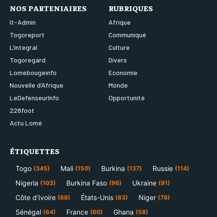
NOS PARTENIAIRES
RUBRIQUES
It-Admin
Afrique
Togoreport
Communiqué
L’integral
Culture
Togoregard
Divers
Lomebougeinfo
Economie
Nouvelle d’Afrique
Monde
LeDefenseurInfo
Opportunité
228foot
Actu Lomé
ÉTIQUETTES
Togo
Mali
Burkina
Russie
(345)
(150)
(137)
(114)
Nigeria
Burkina Faso
Ukraine
(103)
(96)
(91)
Côte d’Ivoire
États-Unis
Niger
(88)
(83)
(78)
Sénégal
France
Ghana
(64)
(60)
(58)