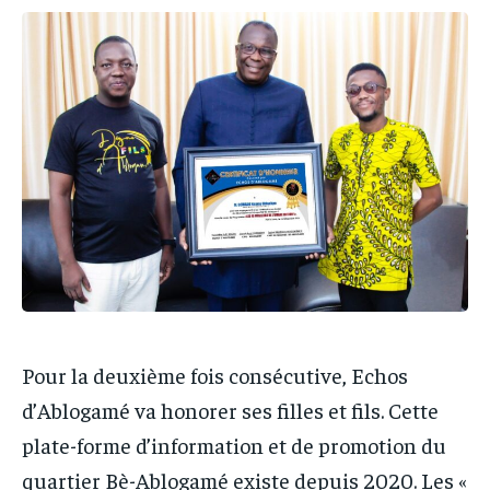
PARTENAIRES
PARTENAIRES
IT-ADMIN
IT-ADMIN
IT-ADMIN
IT-ADMIN
TOGOREPORT
TOGOREPORT
TOGOREPORT
TOGOREPORT
L’INTEGRAL
L’INTEGRAL
L’INTEGRAL
L’INTEGRAL
TOGOREGARD
TOGOREGARD
TOGOREGARD
TOGOREGARD
LOMEBOUGEINFO
LOMEBOUGEINFO
LOMEBOUGEINFO
LOMEBOUGEINFO
NOUVELLE D’AFRIQUE
NOUVELLE D’AFRIQUE
NOUVELLE D’AFRIQUE
NOUVELLE D’AFRIQUE
LEDEFENSEURINFO
LEDEFENSEURINFO
LEDEFENSEURINFO
LEDEFENSEURINFO
228FOOT
228FOOT
228FOOT
228FOOT
ACTU LOMÉ
ACTU LOMÉ
Pour la deuxième fois consécutive, Echos
ACTU LOMÉ
ACTU LOMÉ
d’Ablogamé va honorer ses filles et fils. Cette
plate-forme d’information et de promotion du
quartier Bè-Ablogamé existe depuis 2020. Les «