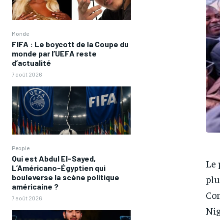
Monde
FIFA : Le boycott de la Coupe du
monde par l’UEFA reste
d’actualité
7 août 2026
People
Qui est Abdul El-Sayed,
Le 
L’Américano-Égyptien qui
bouleverse la scène politique
plu
américaine ?
Con
7 août 2026
Nig