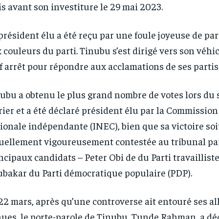
s avant son investiture le 29 mai 2023.
président élu a été reçu par une foule joyeuse de pa
 couleurs du parti. Tinubu s’est dirigé vers son véhi
f arrêt pour répondre aux acclamations de ses partis
RECOMMENDED
RECOMMENDED
ubu a obtenu le plus grand nombre de votes lors du 
rier et a été déclaré président élu par la Commission
1-YEAR
1-YEAR
ionale indépendante (INEC), bien que sa victoire soi
/ year
/ year
By agr
By agr
s and you
s and you
uellement vigoureusement contestée au tribunal pa
every m
every m
tly.
tly.
Pay now and you get access to exclusive
Pay now and you get access to exclusive
opt o
opt o
news and articles for a whole year.
news and articles for a whole year.
ncipaux candidats – Peter Obi de du Parti travailliste
bakar du Parti démocratique populaire (PDP).
22 mars, après qu’une controverse ait entouré ses al
ues, le porte-parole de Tinubu, Tunde Rahman, a dé