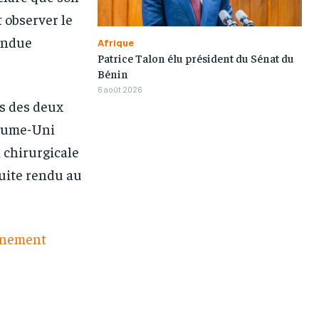
t observer le
rendue
Afrique
Patrice Talon élu président du Sénat du
Bénin
6 août 2026
rs des deux
yaume-Uni
 chirurgicale
suite rendu au
ernement