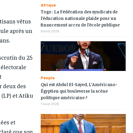
Afrique
Togo : La Fédération des syndicats de
l’éducation nationale plaide pour un
rtisans vêtus
financement accru de l’école publique
cule après un
8 août 2026
ans.
scrutin du 25
1-MONTH
1-MONTH
 électorale
/ month
/ month
t
People
eeing to this tier, you are billed
eeing to this tier, you are billed
Qui est Abdul El-Sayed, L’Américano-
r deux des
onth after the first one until you
onth after the first one until you
ut of the monthly subscription.
ut of the monthly subscription.
Égyptien qui bouleverse la scène
 (LP) et Atiku
politique américaine ?
7 août 2026
lées et
claré que son