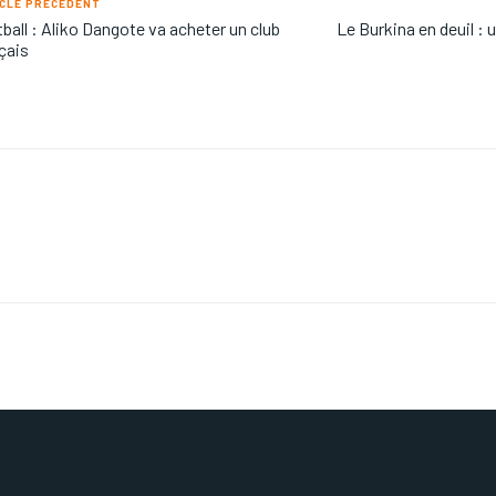
CLE PRÉCÉDENT
ball : Aliko Dangote va acheter un club
Le Burkina en deuil : 
çais