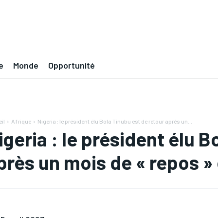
e
Monde
Opportunité
il
Afrique
Nigeria : le président élu Bola Tinubu est de retour après un...
igeria : le président élu B
près un mois de « repos »