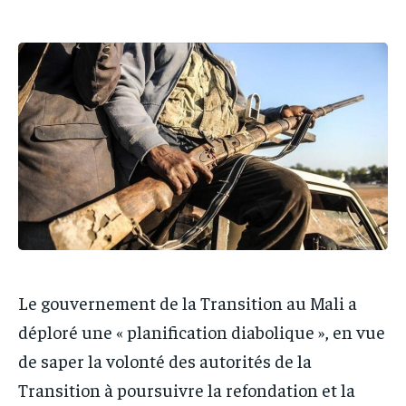
PARTENAIRES
PARTENAIRES
IT-ADMIN
IT-ADMIN
IT-ADMIN
IT-ADMIN
TOGOREPORT
TOGOREPORT
TOGOREPORT
TOGOREPORT
L’INTEGRAL
L’INTEGRAL
L’INTEGRAL
L’INTEGRAL
TOGOREGARD
TOGOREGARD
TOGOREGARD
TOGOREGARD
LOMEBOUGEINFO
LOMEBOUGEINFO
LOMEBOUGEINFO
LOMEBOUGEINFO
NOUVELLE D’AFRIQUE
NOUVELLE D’AFRIQUE
NOUVELLE D’AFRIQUE
NOUVELLE D’AFRIQUE
LEDEFENSEURINFO
LEDEFENSEURINFO
LEDEFENSEURINFO
LEDEFENSEURINFO
228FOOT
228FOOT
228FOOT
228FOOT
ACTU LOMÉ
ACTU LOMÉ
Le gouvernement de la Transition au Mali a
ACTU LOMÉ
ACTU LOMÉ
déploré une « planification diabolique », en vue
de saper la volonté des autorités de la
Transition à poursuivre la refondation et la