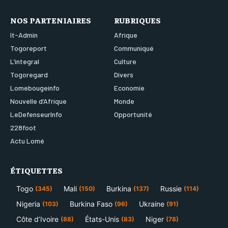
NOS PARTENIAIRES
RUBRIQUES
It-Admin
Afrique
Togoreport
Communiqué
L’integral
Culture
Togoregard
Divers
Lomebougeinfo
Economie
Nouvelle d’Afrique
Monde
LeDefenseurInfo
Opportunité
228foot
Actu Lomé
ÉTIQUETTES
Togo
Mali
Burkina
Russie
(345)
(150)
(137)
(114)
Nigeria
Burkina Faso
Ukraine
(103)
(96)
(91)
Côte d’Ivoire
États-Unis
Niger
(88)
(83)
(78)