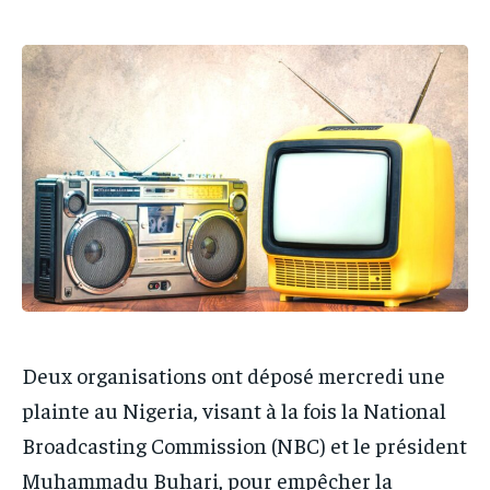
IT-ADMIN
IT-ADMIN
TOGOREPORT
TOGOREPORT
TOGOREPORT
TOGOREPORT
L’INTEGRAL
L’INTEGRAL
L’INTEGRAL
L’INTEGRAL
TOGOREGARD
TOGOREGARD
TOGOREGARD
TOGOREGARD
LOMEBOUGEINFO
LOMEBOUGEINFO
LOMEBOUGEINFO
LOMEBOUGEINFO
NOUVELLE D’AFRIQUE
NOUVELLE D’AFRIQUE
NOUVELLE D’AFRIQUE
NOUVELLE D’AFRIQUE
LEDEFENSEURINFO
LEDEFENSEURINFO
LEDEFENSEURINFO
LEDEFENSEURINFO
228FOOT
228FOOT
228FOOT
228FOOT
ACTU LOMÉ
ACTU LOMÉ
ACTU LOMÉ
ACTU LOMÉ
Deux organisations ont déposé mercredi une
plainte au Nigeria, visant à la fois la National
Broadcasting Commission (NBC) et le président
Muhammadu Buhari, pour empêcher la