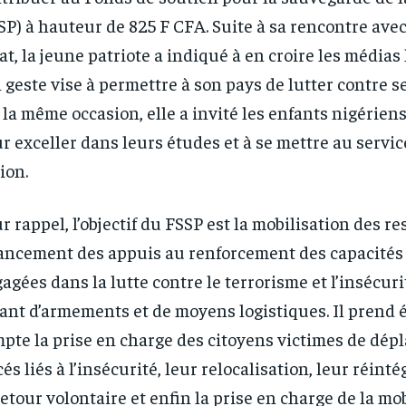
SP) à hauteur de 825 F CFA. Suite à sa rencontre avec
tat, la jeune patriote a indiqué à en croire les média
 geste vise à permettre à son pays de lutter contre 
 la même occasion, elle a invité les enfants nigériens
r exceller dans leurs études et à se mettre au servic
ion.
r rappel, l’objectif du FSSP est la mobilisation des re
ancement des appuis au renforcement des capacités
agées dans la lutte contre le terrorisme et l’insécuri
ant d’armements et de moyens logistiques. Il prend
RECOMMENDED
RECOMMENDED
pte la prise en charge des citoyens victimes de dé
cés liés à l’insécurité, leur relocalisation, leur réint
1-YEAR
1-YEAR
retour volontaire et enfin la prise en charge de la mo