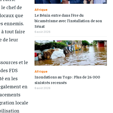
TOGOREGARD
TOGOREGARD
TOGOREGARD
TOGOREGARD
 le chef de
Afrique
LOMEBOUGEINFO
LOMEBOUGEINFO
LOMEBOUGEINFO
LOMEBOUGEINFO
s locaux que
Le Bénin entre dans l’ère du
bicamérisme avec l’installation de son
ses ennemis.
NOUVELLE D’AFRIQUE
NOUVELLE D’AFRIQUE
NOUVELLE D’AFRIQUE
NOUVELLE D’AFRIQUE
Sénat
 à tout faire
6 août 2026
LEDEFENSEURINFO
LEDEFENSEURINFO
LEDEFENSEURINFO
LEDEFENSEURINFO
e de leur
228FOOT
228FOOT
228FOOT
228FOOT
ACTU LOMÉ
ACTU LOMÉ
ACTU LOMÉ
ACTU LOMÉ
ssources et le
 des FDS
Afrique
Inondations au Togo : Plus de 26 000
té en les
sinistrés recensés
 également en
6 août 2026
placements
1-MONTH
1-MONTH
égration locale
bilisation
/ month
/ month