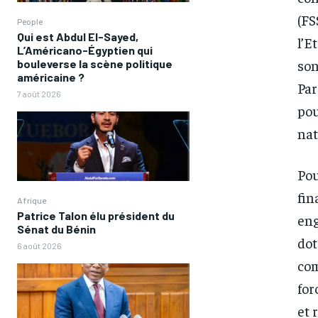
(FS
People
Qui est Abdul El-Sayed,
l’E
L’Américano-Égyptien qui
son
bouleverse la scène politique
américaine ?
Par
7 août 2026
pou
nat
Pou
fin
Afrique
Patrice Talon élu président du
eng
Sénat du Bénin
dot
6 août 2026
com
FOREVER
FOREVER
for
et 
/ forever
/ forever