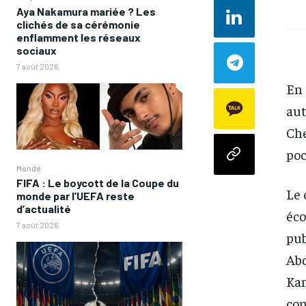
Aya Nakamura mariée ? Les
clichés de sa cérémonie
enflamment les réseaux
sociaux
7 août 2026
En 
aut
Che
poc
Monde
FIFA : Le boycott de la Coupe du
Le 
monde par l’UEFA reste
d’actualité
éco
7 août 2026
pub
Abd
Kam
con