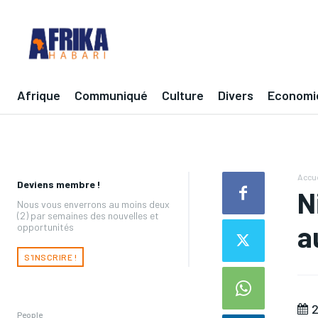
Afrique
Communiqué
Culture
Divers
Economi
Accue
Deviens membre !
N
Nous vous enverrons au moins deux
(2) par semaines des nouvelles et
a
opportunités
S'INSCRIRE !
2
People