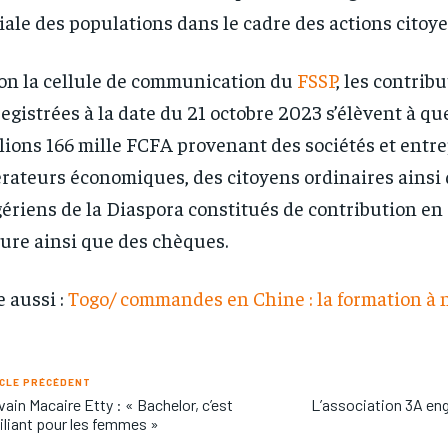
/ year
/ year
By agr
By agr
iale des populations dans le cadre des actions citoy
s and you
s and you
every m
every m
tly.
tly.
Pay now and you get access to exclusive
Pay now and you get access to exclusive
opt o
opt o
news and articles for a whole year.
news and articles for a whole year.
on la cellule de communication du
FSSP
, les contrib
egistrées à la date du 21 octobre 2023 s’élèvent à q
lions 166 mille FCFA provenant des sociétés et entre
rateurs économiques, des citoyens ordinaires ainsi
ériens de la Diaspora constitués de contribution en
ure ainsi que des chèques.
e aussi :
Togo/ commandes en Chine : la formation à ne
CLE PRÉCÉDENT
vain Macaire Etty : « Bachelor, c’est
L’association 3A eng
liant pour les femmes »