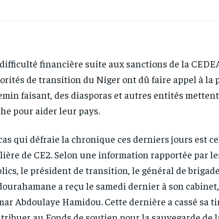
difficulté financière suite aux sanctions de la CEDE
orités de transition du Niger ont dû faire appel à la 
min faisant, des diasporas et autres entités mettent 
he pour aider leur pays.
cas qui défraie la chronique ces derniers jours est ce
lière de CE2. Selon une information rapportée par l
lics, le président de transition, le général de brigad
ourahamane a reçu le samedi dernier à son cabinet, 
ar Abdoulaye Hamidou. Cette dernière a cassé sa ti
tribuer au Fonds de soutien pour la sauvegarde de l