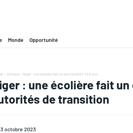
e
Monde
Opportunité
il
Afrique
Niger : une écolière fait un don de 825 F CFA aux...
iger : une écolière fait u
utorités de transition
3 octobre 2023