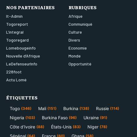
NOS PARTENIAIRES
RUBRIQUES
It-Admin
Afrique
Togoreport
Communiqué
L’integral
Culture
Togoregard
Divers
Lomebougeinfo
Economie
Nouvelle d’Afrique
Monde
LeDefenseurInfo
Opportunité
228foot
Actu Lomé
ÉTIQUETTES
Togo
Mali
Burkina
Russie
(346)
(151)
(138)
(114)
Nigeria
Burkina Faso
Ukraine
(103)
(96)
(91)
Côte d’Ivoire
États-Unis
Niger
(88)
(83)
(78)
Sénégal
France
Ghana
(64)
(60)
(58)