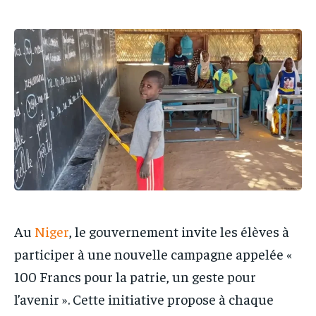
IT-ADMIN
IT-ADMIN
TOGOREPORT
TOGOREPORT
TOGOREPORT
TOGOREPORT
L’INTEGRAL
L’INTEGRAL
L’INTEGRAL
L’INTEGRAL
TOGOREGARD
TOGOREGARD
TOGOREGARD
TOGOREGARD
LOMEBOUGEINFO
LOMEBOUGEINFO
LOMEBOUGEINFO
LOMEBOUGEINFO
NOUVELLE D’AFRIQUE
NOUVELLE D’AFRIQUE
NOUVELLE D’AFRIQUE
NOUVELLE D’AFRIQUE
LEDEFENSEURINFO
LEDEFENSEURINFO
LEDEFENSEURINFO
LEDEFENSEURINFO
228FOOT
228FOOT
228FOOT
228FOOT
ACTU LOMÉ
ACTU LOMÉ
ACTU LOMÉ
ACTU LOMÉ
Au
Niger
, le gouvernement invite les élèves à
participer à une nouvelle campagne appelée «
100 Francs pour la patrie, un geste pour
l’avenir ». Cette initiative propose à chaque