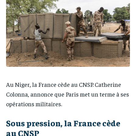
IT-ADMIN
IT-ADMIN
IT-ADMIN
IT-ADMIN
TOGOREPORT
TOGOREPORT
TOGOREPORT
TOGOREPORT
L’INTEGRAL
L’INTEGRAL
L’INTEGRAL
L’INTEGRAL
TOGOREGARD
TOGOREGARD
TOGOREGARD
TOGOREGARD
LOMEBOUGEINFO
LOMEBOUGEINFO
LOMEBOUGEINFO
LOMEBOUGEINFO
NOUVELLE D’AFRIQUE
NOUVELLE D’AFRIQUE
NOUVELLE D’AFRIQUE
NOUVELLE D’AFRIQUE
LEDEFENSEURINFO
LEDEFENSEURINFO
LEDEFENSEURINFO
LEDEFENSEURINFO
Au Niger, la France cède au CNSP. Catherine
228FOOT
228FOOT
228FOOT
228FOOT
Colonna, annonce que Paris met un terme à ses
ACTU LOMÉ
ACTU LOMÉ
opérations militaires.
ACTU LOMÉ
ACTU LOMÉ
Sous pression, la France cède
au CNSP