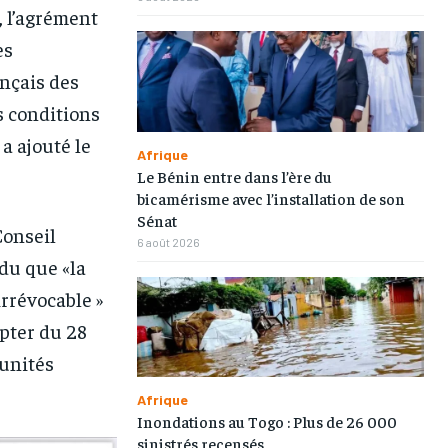
, l’agrément
es
ançais des
s conditions
a ajouté le
Afrique
Le Bénin entre dans l’ère du
bicamérisme avec l’installation de son
Sénat
Conseil
6 août 2026
du que «la
rrévocable »
mpter du 28
munités
Afrique
Inondations au Togo : Plus de 26 000
1-MONTH
1-MONTH
sinistrés recensés