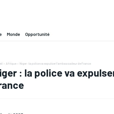
e
Monde
Opportunité
il
Afrique
Niger : la police va expulser l’ambassadeur de France
iger : la police va expuls
rance