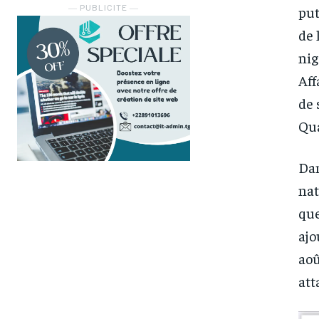
― PUBLICITE ―
put
de 
nig
Aff
de 
Qua
Dan
nat
que
ajo
aoû
att
FOREVER
FOREVER