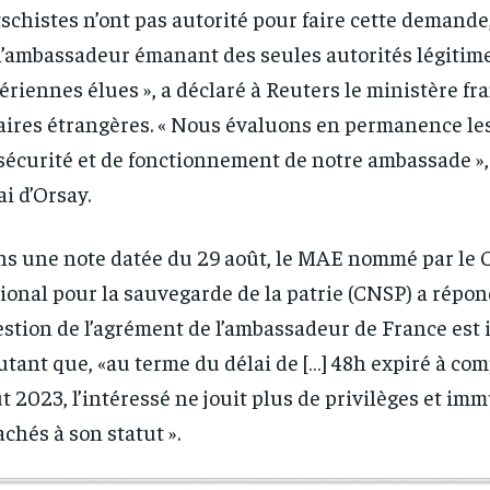
schistes n’ont pas autorité pour faire cette demande
l’ambassadeur émanant des seules autorités légitim
ériennes élues », a déclaré à Reuters le ministère fr
aires étrangères. « Nous évaluons en permanence le
sécurité et de fonctionnement de notre ambassade », 
i d’Orsay.
s une note datée du 29 août, le MAE nommé par le 
ional pour la sauvegarde de la patrie (CNSP) a répon
stion de l’agrément de l’ambassadeur de France est i
utant que, «au terme du délai de […] 48h expiré à co
t 2023, l’intéressé ne jouit plus de privilèges et im
achés à son statut ».
RECOMMENDED
RECOMMENDED