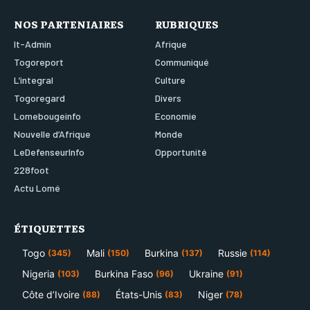
NOS PARTENIAIRES
RUBRIQUES
It-Admin
Afrique
Togoreport
Communiqué
L’integral
Culture
Togoregard
Divers
Lomebougeinfo
Economie
Nouvelle d’Afrique
Monde
LeDefenseurInfo
Opportunité
228foot
Actu Lomé
ÉTIQUETTES
Togo
Mali
Burkina
Russie
(345)
(150)
(137)
(114)
Nigeria
Burkina Faso
Ukraine
(103)
(96)
(91)
Côte d’Ivoire
États-Unis
Niger
(88)
(83)
(78)