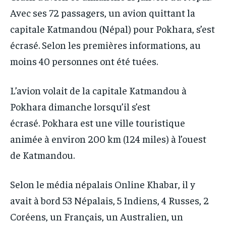
IT-ADMIN
IT-ADMIN
Avec ses 72 passagers, un avion quittant la
TOGOREPORT
TOGOREPORT
capitale Katmandou (Népal) pour Pokhara, s’est
TOGOREPORT
TOGOREPORT
L’INTEGRAL
L’INTEGRAL
écrasé. Selon les premières informations, au
L’INTEGRAL
L’INTEGRAL
TOGOREGARD
TOGOREGARD
moins 40 personnes ont été tuées.
TOGOREGARD
TOGOREGARD
LOMEBOUGEINFO
LOMEBOUGEINFO
LOMEBOUGEINFO
LOMEBOUGEINFO
L’avion volait de la capitale Katmandou à
NOUVELLE D’AFRIQUE
NOUVELLE D’AFRIQUE
Pokhara dimanche lorsqu’il s’est
NOUVELLE D’AFRIQUE
NOUVELLE D’AFRIQUE
LEDEFENSEURINFO
LEDEFENSEURINFO
écrasé. Pokhara est une ville touristique
LEDEFENSEURINFO
LEDEFENSEURINFO
228FOOT
228FOOT
animée à environ 200 km (124 miles) à l’ouest
228FOOT
228FOOT
ACTU LOMÉ
ACTU LOMÉ
de Katmandou.
ACTU LOMÉ
ACTU LOMÉ
Selon le média népalais Online Khabar, il y
avait à bord 53 Népalais, 5 Indiens, 4 Russes, 2
Coréens, un Français, un Australien, un