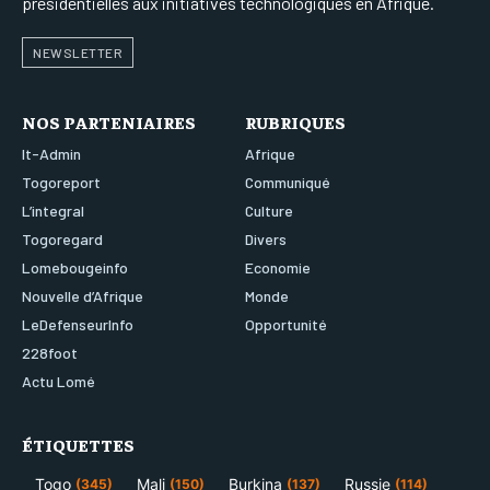
présidentielles aux initiatives technologiques en Afrique.
NEWSLETTER
NOS PARTENIAIRES
RUBRIQUES
It-Admin
Afrique
Togoreport
Communiqué
L’integral
Culture
Togoregard
Divers
Lomebougeinfo
Economie
Nouvelle d’Afrique
Monde
LeDefenseurInfo
Opportunité
228foot
Actu Lomé
ÉTIQUETTES
Togo
Mali
Burkina
Russie
(345)
(150)
(137)
(114)