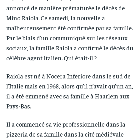
IT-ADMIN
IT-ADMIN
annoncé de manière prématurée le décès de
TOGOREPORT
TOGOREPORT
Mino Raiola. Ce samedi, la nouvelle a
TOGOREPORT
TOGOREPORT
L’INTEGRAL
L’INTEGRAL
malheureusement été confirmée par sa famille.
L’INTEGRAL
L’INTEGRAL
TOGOREGARD
TOGOREGARD
Par le biais d’un communiqué sur les réseaux
TOGOREGARD
TOGOREGARD
sociaux, la famille Raiola a confirmé le décès du
LOMEBOUGEINFO
LOMEBOUGEINFO
LOMEBOUGEINFO
LOMEBOUGEINFO
célèbre agent italien. Qui était-il ?
NOUVELLE D’AFRIQUE
NOUVELLE D’AFRIQUE
NOUVELLE D’AFRIQUE
NOUVELLE D’AFRIQUE
LEDEFENSEURINFO
LEDEFENSEURINFO
Raiola est né à Nocera Inferiore dans le sud de
LEDEFENSEURINFO
LEDEFENSEURINFO
228FOOT
228FOOT
l’Italie mais en 1968, alors qu’il n’avait qu’un an,
228FOOT
228FOOT
ACTU LOMÉ
ACTU LOMÉ
il a été emmené avec sa famille à Haarlem aux
ACTU LOMÉ
ACTU LOMÉ
Pays-Bas.
Il a commencé sa vie professionnelle dans la
pizzeria de sa famille dans la cité médiévale