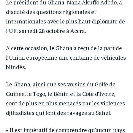
Le président du Ghana, Nana Akuffo Adodo, a
IT-ADMIN
IT-ADMIN
TOGOREPORT
TOGOREPORT
discuté des questions régionales et
TOGOREPORT
TOGOREPORT
internationales avec le plus haut diplomate de
L’INTEGRAL
L’INTEGRAL
L’INTEGRAL
L’INTEGRAL
l’UE, samedi 28 octobre à Accra.
TOGOREGARD
TOGOREGARD
TOGOREGARD
TOGOREGARD
LOMEBOUGEINFO
LOMEBOUGEINFO
A cette occasion, le Ghana a reçu de la part de
LOMEBOUGEINFO
LOMEBOUGEINFO
NOUVELLE D’AFRIQUE
NOUVELLE D’AFRIQUE
l’Union européenne une centaine de véhicules
NOUVELLE D’AFRIQUE
NOUVELLE D’AFRIQUE
blindés.
LEDEFENSEURINFO
LEDEFENSEURINFO
LEDEFENSEURINFO
LEDEFENSEURINFO
228FOOT
228FOOT
Le Ghana, ainsi que ses voisins du Golfe de
228FOOT
228FOOT
ACTU LOMÉ
ACTU LOMÉ
Guinée, le Togo, le Bénin et la Côte d’Ivoire,
ACTU LOMÉ
ACTU LOMÉ
sont de plus en plus menacés par les violences
djihadistes qui font des ravages au Sahel.
« Il est impératif de comprendre qu’aucun pays