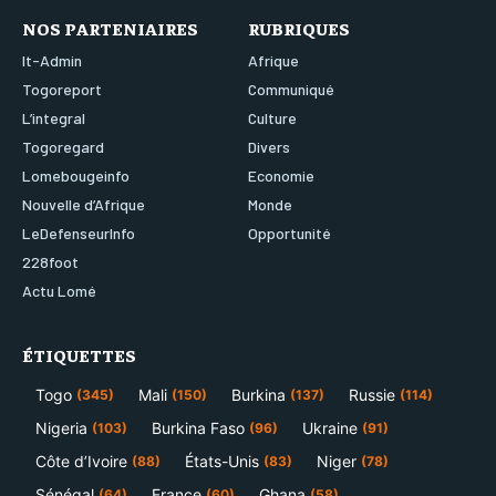
NOS PARTENIAIRES
RUBRIQUES
It-Admin
Afrique
Togoreport
Communiqué
L’integral
Culture
Togoregard
Divers
Lomebougeinfo
Economie
Nouvelle d’Afrique
Monde
LeDefenseurInfo
Opportunité
228foot
Actu Lomé
ÉTIQUETTES
Togo
Mali
Burkina
Russie
(345)
(150)
(137)
(114)
Nigeria
Burkina Faso
Ukraine
(103)
(96)
(91)
Côte d’Ivoire
États-Unis
Niger
(88)
(83)
(78)
Sénégal
France
Ghana
(64)
(60)
(58)