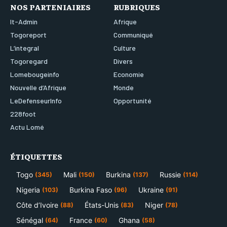
NOS PARTENIAIRES
RUBRIQUES
It-Admin
Afrique
Togoreport
Communiqué
L’integral
Culture
Togoregard
Divers
Lomebougeinfo
Economie
Nouvelle d’Afrique
Monde
LeDefenseurInfo
Opportunité
228foot
Actu Lomé
ÉTIQUETTES
Togo
Mali
Burkina
Russie
(345)
(150)
(137)
(114)
Nigeria
Burkina Faso
Ukraine
(103)
(96)
(91)
Côte d’Ivoire
États-Unis
Niger
(88)
(83)
(78)
Sénégal
France
Ghana
(64)
(60)
(58)