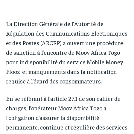
IT-ADMIN
IT-ADMIN
IT-ADMIN
IT-ADMIN
TOGOREPORT
TOGOREPORT
TOGOREPORT
TOGOREPORT
La Direction Générale de l’Autorité de
L’INTEGRAL
L’INTEGRAL
L’INTEGRAL
L’INTEGRAL
Régulation des Communications Electroniques
TOGOREGARD
TOGOREGARD
et des Postes (ARCEP) a ouvert une procédure
TOGOREGARD
TOGOREGARD
LOMEBOUGEINFO
LOMEBOUGEINFO
de sanction à l’encontre de Moov Africa Togo
LOMEBOUGEINFO
LOMEBOUGEINFO
NOUVELLE D’AFRIQUE
NOUVELLE D’AFRIQUE
pour indisponibilité du service Mobile Money
NOUVELLE D’AFRIQUE
NOUVELLE D’AFRIQUE
Flooz et manquements dans la notification
LEDEFENSEURINFO
LEDEFENSEURINFO
LEDEFENSEURINFO
LEDEFENSEURINFO
requise à l’égard des consommateurs.
228FOOT
228FOOT
228FOOT
228FOOT
ACTU LOMÉ
ACTU LOMÉ
En se référant à l’article 27.1 de son cahier de
ACTU LOMÉ
ACTU LOMÉ
charges, l’opérateur Moov Africa Togo a
l’obligation d’assurer la disponibilité
permanente, continue et régulière des services