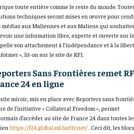
frique toute entière comme le reste du monde. Toutes
utions techniques seront mises en œuvre pour rendr
 médias aux Maliennes et aux Maliens qui souhaiten
evoir une information libre, experte et ouverte sur 
pelle son attachement à l’indépendance et à la liber
nformer », lit-on sur le site de RFI.
porters Sans Frontières remet RF
ance 24 en ligne
RECOMMENDED
RECOMMENDED
site miroir, mis en place avec Reporters sans frontiè
1-YEAR
1-YEAR
re de l’initiative « Collateral Freedom », permet
/ year
/ year
By agr
By agr
ormais d’accéder au site de France 24 dans toutes le
s and you
s and you
every m
every m
tly.
tly.
Pay now and you get access to exclusive
Pay now and you get access to exclusive
opt o
opt o
lien
https://f24.global.ssl.fastly.net/
. Ceci dit, les blo
news and articles for a whole year.
news and articles for a whole year.