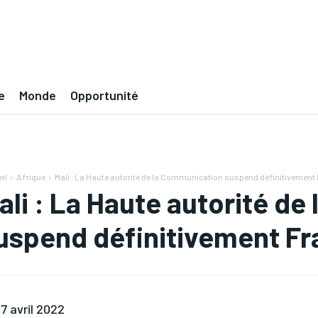
e
Monde
Opportunité
il
Afrique
Mali : La Haute autorité de la Communication suspend définitivement 
ali : La Haute autorité d
uspend définitivement Fr
7 avril 2022