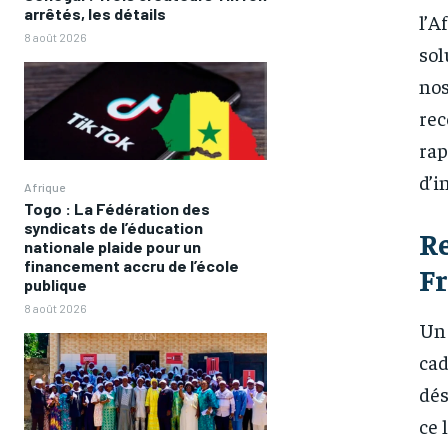
arrêtés, les détails
l’A
8 août 2026
sol
nos
rec
rap
d’i
Afrique
Togo : La Fédération des
syndicats de l’éducation
Re
nationale plaide pour un
financement accru de l’école
Fr
publique
8 août 2026
Un
FOREVER
FOREVER
cad
/ forever
/ forever
dés
Sign up with just an email addres
Sign up with just an email addres
get access to this tier instan
get access to this tier instan
ce 