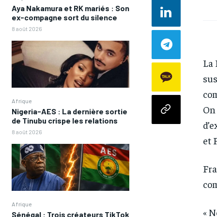
Aya Nakamura et RK mariés : Son
ex-compagne sort du silence
8 août 2026
La 
sus
com
Afrique
On 
Nigeria-AES : La dernière sortie
de Tinubu crispe les relations
d’e
8 août 2026
et 
Fra
com
Afrique
« N
Sénégal : Trois créateurs TikTok