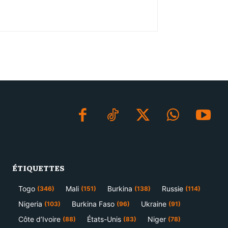
ÉTIQUETTES
Togo
Mali
Burkina
Russie
(346)
(151)
(138)
(114)
Nigeria
Burkina Faso
Ukraine
(103)
(96)
(91)
Côte d’Ivoire
États-Unis
Niger
(88)
(83)
(78)