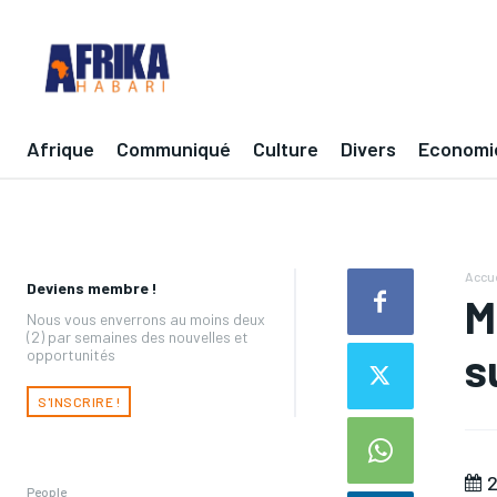
Afrique
Communiqué
Culture
Divers
Economi
Accue
Deviens membre !
M
Nous vous enverrons au moins deux
(2) par semaines des nouvelles et
s
opportunités
S'INSCRIRE !
2
People