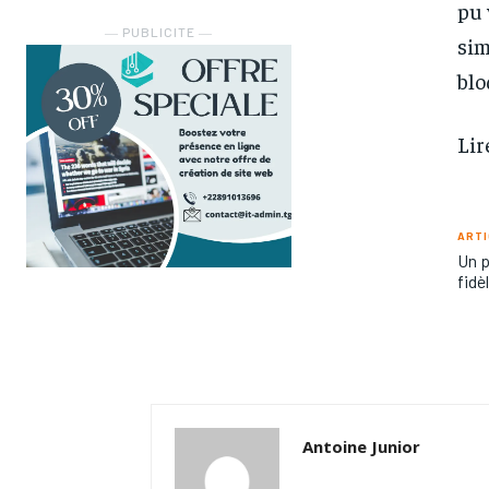
pu 
― PUBLICITE ―
sim
blo
Lir
ARTI
Un p
fidè
Antoine Junior