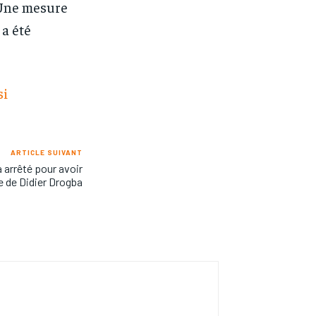
. Une mesure
 a été
si
ARTICLE SUIVANT
arrêté pour avoir
e de Didier Drogba