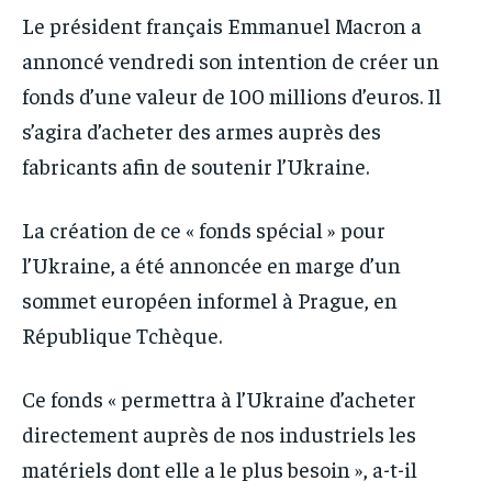
IT-ADMIN
IT-ADMIN
Le président français Emmanuel Macron a
TOGOREPORT
TOGOREPORT
TOGOREPORT
TOGOREPORT
annoncé vendredi son intention de créer un
L’INTEGRAL
L’INTEGRAL
fonds d’une valeur de 100 millions d’euros. Il
L’INTEGRAL
L’INTEGRAL
TOGOREGARD
TOGOREGARD
s’agira d’acheter des armes auprès des
TOGOREGARD
TOGOREGARD
LOMEBOUGEINFO
LOMEBOUGEINFO
fabricants afin de soutenir l’Ukraine.
LOMEBOUGEINFO
LOMEBOUGEINFO
NOUVELLE D’AFRIQUE
NOUVELLE D’AFRIQUE
NOUVELLE D’AFRIQUE
NOUVELLE D’AFRIQUE
La création de ce « fonds spécial » pour
LEDEFENSEURINFO
LEDEFENSEURINFO
LEDEFENSEURINFO
LEDEFENSEURINFO
l’Ukraine, a été annoncée en marge d’un
228FOOT
228FOOT
sommet européen informel à Prague, en
228FOOT
228FOOT
ACTU LOMÉ
ACTU LOMÉ
République Tchèque.
ACTU LOMÉ
ACTU LOMÉ
Ce fonds « permettra à l’Ukraine d’acheter
directement auprès de nos industriels les
matériels dont elle a le plus besoin », a-t-il