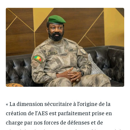
IT-ADMIN
IT-ADMIN
TOGOREPORT
TOGOREPORT
TOGOREPORT
TOGOREPORT
L’INTEGRAL
L’INTEGRAL
L’INTEGRAL
L’INTEGRAL
TOGOREGARD
TOGOREGARD
TOGOREGARD
TOGOREGARD
LOMEBOUGEINFO
LOMEBOUGEINFO
LOMEBOUGEINFO
LOMEBOUGEINFO
NOUVELLE D’AFRIQUE
NOUVELLE D’AFRIQUE
NOUVELLE D’AFRIQUE
NOUVELLE D’AFRIQUE
LEDEFENSEURINFO
LEDEFENSEURINFO
LEDEFENSEURINFO
LEDEFENSEURINFO
228FOOT
228FOOT
228FOOT
228FOOT
ACTU LOMÉ
ACTU LOMÉ
ACTU LOMÉ
ACTU LOMÉ
« La dimension sécuritaire à l’origine de la
création de l’AES est parfaitement prise en
charge par nos forces de défenses et de