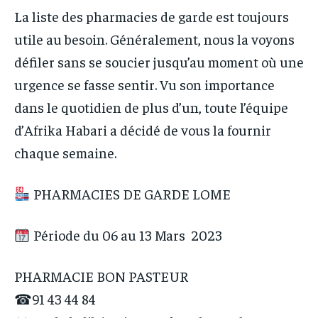
OPPORTUNITÉ
OPPORTUNITÉ
subscription.
subscription.
La liste des pharmacies de garde est toujours
OPPORTUNITÉ
OPPORTUNITÉ
utile au besoin. Généralement, nous la voyons
PARTENAIRES
PARTENAIRES
défiler sans se soucier jusqu’au moment où une
PARTENAIRES
PARTENAIRES
IT-ADMIN
IT-ADMIN
urgence se fasse sentir. Vu son importance
IT-ADMIN
IT-ADMIN
dans le quotidien de plus d’un, toute l’équipe
TOGOREPORT
TOGOREPORT
TOGOREPORT
TOGOREPORT
d’Afrika Habari a décidé de vous la fournir
L’INTEGRAL
L’INTEGRAL
L’INTEGRAL
L’INTEGRAL
chaque semaine.
TOGOREGARD
TOGOREGARD
TOGOREGARD
TOGOREGARD
LOMEBOUGEINFO
LOMEBOUGEINFO
PHARMACIES DE GARDE LOME
LOMEBOUGEINFO
LOMEBOUGEINFO
NOUVELLE D’AFRIQUE
NOUVELLE D’AFRIQUE
NOUVELLE D’AFRIQUE
NOUVELLE D’AFRIQUE
Période du 06 au 13 Mars 2023
LEDEFENSEURINFO
LEDEFENSEURINFO
LEDEFENSEURINFO
LEDEFENSEURINFO
228FOOT
228FOOT
PHARMACIE BON PASTEUR
228FOOT
228FOOT
ACTU LOMÉ
ACTU LOMÉ
☎91 43 44 84
ACTU LOMÉ
ACTU LOMÉ