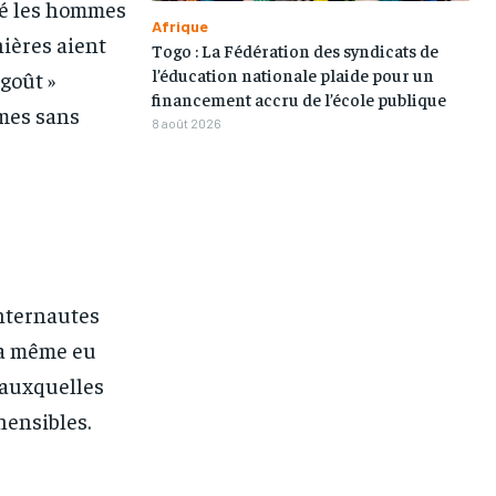
llé les hommes
Afrique
ières aient
Togo : La Fédération des syndicats de
l’éducation nationale plaide pour un
 goût »
financement accru de l’école publique
mmes sans
8 août 2026
internautes
y a même eu
, auxquelles
1-MONTH
1-MONTH
hensibles.
/ month
/ month
eeing to this tier, you are billed
eeing to this tier, you are billed
onth after the first one until you
onth after the first one until you
ut of the monthly subscription.
ut of the monthly subscription.