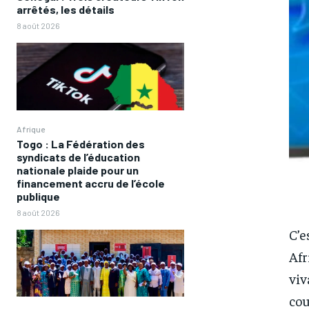
arrêtés, les détails
8 août 2026
Afrique
Togo : La Fédération des
syndicats de l’éducation
nationale plaide pour un
financement accru de l’école
publique
8 août 2026
C’e
Afr
viv
cou