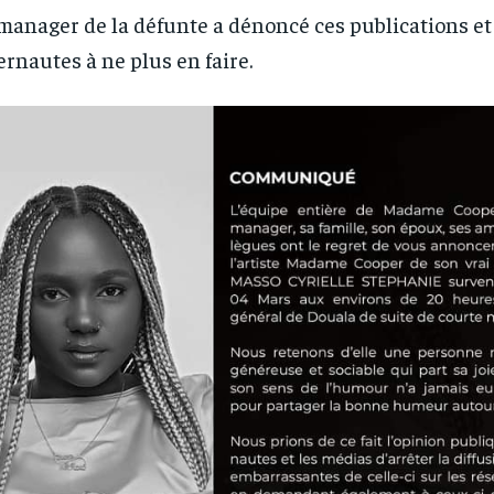
news and articles for a whole year.
news and articles for a whole year.
manager de la défunte a dénoncé ces publications et 
ernautes à ne plus en faire.