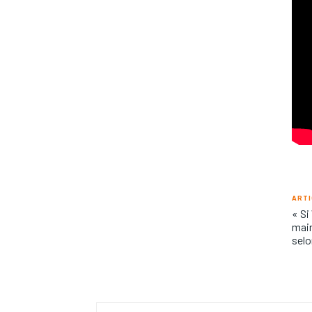
ARTI
« Si
main
selo