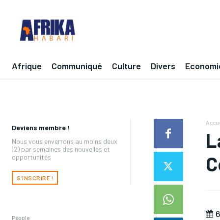
Afrique
Communiqué
Culture
Divers
Economi
Accue
Deviens membre !
L
Nous vous enverrons au moins deux
(2) par semaines des nouvelles et
C
opportunités
S'INSCRIRE !
6
People