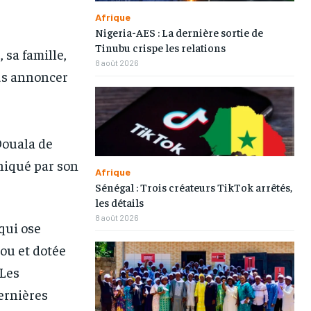
Afrique
Nigeria-AES : La dernière sortie de
Tinubu crispe les relations
sa famille,
8 août 2026
ous annoncer
Douala de
niqué par son
Afrique
Sénégal : Trois créateurs TikTok arrêtés,
les détails
8 août 2026
qui ose
bou et dotée
 Les
dernières