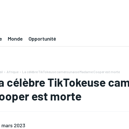
e
Monde
Opportunité
il
Afrique
La célèbre TikTokeuse camerounaise Madame Cooper est morte
a célèbre TikTokeuse ca
ooper est morte
 mars 2023