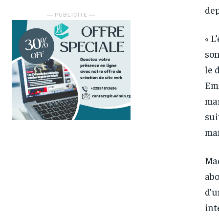
dep
― PUBLICITE ―
« L
son
le 
Emm
mar
sui
man
Mad
abo
d’u
int