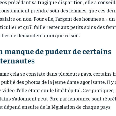
éos précédant sa tragique disparition, elle a consei
constamment prendre soin des femmes, que ces dern
salaire ou non. Pour elle, l’argent des hommes a « un
ticulier et qu’il faille rester aux petits soins des fe
elles ne demandent quoi que ce soit.
n manque de pudeur de certains
nternautes
me cela se constate dans plusieurs pays, certains 
 publié des photos de la jeune dame agonisante. Il 
RECOMMENDED
RECOMMENDED
 vidéo d’elle étant sur le lit d’hôpital. Ces pratiques
1-YEAR
1-YEAR
tains s’adonnent peut-être par ignorance sont répré
t dépend ensuite de la législation de chaque pays.
/ year
/ year
By agr
By agr
s and you
s and you
every m
every m
tly.
tly.
Pay now and you get access to exclusive
Pay now and you get access to exclusive
opt o
opt o