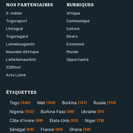
NOS PARTENIAIRES
RUBRIQUES
It-Admin
Afrique
Togoreport
Communiqué
L’integral
Culture
Togoregard
Divers
Lomebougeinfo
Economie
Nouvelle d’Afrique
Monde
LeDefenseurInfo
Opportunité
228foot
Actu Lomé
ÉTIQUETTES
Togo
Mali
Burkina
Russie
(345)
(150)
(137)
(114)
Nigeria
Burkina Faso
Ukraine
(103)
(96)
(91)
Côte d’Ivoire
États-Unis
Niger
(88)
(83)
(78)
Sénégal
France
Ghana
(64)
(60)
(58)