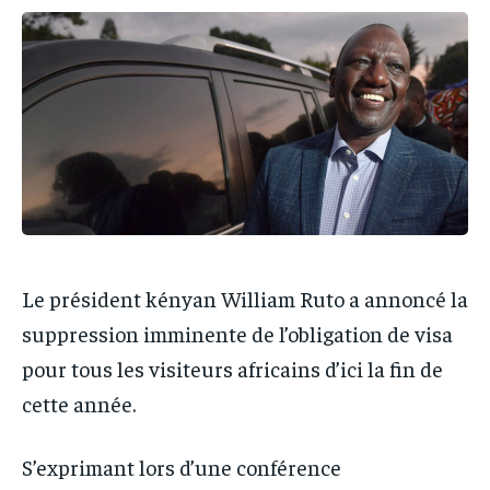
IT-ADMIN
IT-ADMIN
IT-ADMIN
IT-ADMIN
TOGOREPORT
TOGOREPORT
TOGOREPORT
TOGOREPORT
L’INTEGRAL
L’INTEGRAL
L’INTEGRAL
L’INTEGRAL
TOGOREGARD
TOGOREGARD
TOGOREGARD
TOGOREGARD
LOMEBOUGEINFO
LOMEBOUGEINFO
LOMEBOUGEINFO
LOMEBOUGEINFO
NOUVELLE D’AFRIQUE
NOUVELLE D’AFRIQUE
NOUVELLE D’AFRIQUE
NOUVELLE D’AFRIQUE
LEDEFENSEURINFO
LEDEFENSEURINFO
LEDEFENSEURINFO
LEDEFENSEURINFO
Le président kényan William Ruto a annoncé la
228FOOT
228FOOT
228FOOT
228FOOT
suppression imminente de l’obligation de visa
ACTU LOMÉ
ACTU LOMÉ
pour tous les visiteurs africains d’ici la fin de
ACTU LOMÉ
ACTU LOMÉ
cette année.
S’exprimant lors d’une conférence