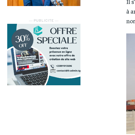
Il 
à a
nor
― PUBLICITE ―