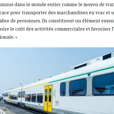
1-YEAR
1-YEAR
onnus dans le monde entier comme le moyen de tran
icace pour transporter des marchandises en vrac et 
/ year
/ year
By agr
By agr
s and you
s and you
every m
every m
tly.
tly.
Pay now and you get access to exclusive
Pay now and you get access to exclusive
bre de personnes. Ils constituent un élément essen
opt o
opt o
news and articles for a whole year.
news and articles for a whole year.
uire le coût des activités commerciales et favoriser l
ionale. »