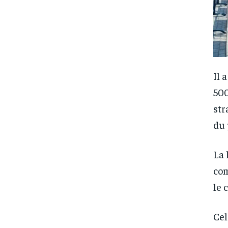
Il 
500
str
du 
La 
com
le 
Cel