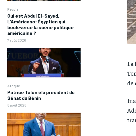
People
Qui est Abdul El-Sayed,
L’Américano-Égyptien qui
bouleverse la scène politique
américaine ?
7 août 2026
La 
Tem
de 
Afrique
Patrice Talon élu président du
Sénat du Bénin
Ina
6 août 2026
Add
tra