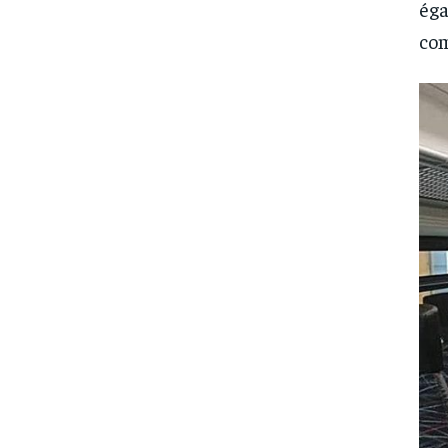
éga
com