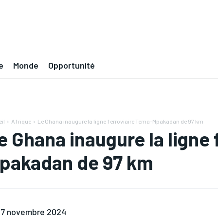
e
Monde
Opportunité
il
Afrique
Le Ghana inaugure la ligne ferroviaire Tema-Mpakadan de 97 km
e Ghana inaugure la ligne 
pakadan de 97 km
7 novembre 2024