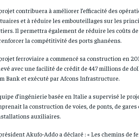
projet contribuera à améliorer l’efficacité des opérat
tuaires et à réduire les embouteillages sur les prin
tiers. Il permettra également de réduire les coûts de
renforcer la compétitivité des ports ghanéens.
projet ferroviaire a commencé sa construction en 201
evé avec une facilité de crédit de 447 millions de doll
m Bank et exécuté par Afcons Infrastructure.
quipe d’ingénierie basée en Italie a supervisé le proje
prenait la construction de voies, de ponts, de gares 
nstallations auxiliaires.
RECOMMENDED
RECOMMENDED
président Akufo-Addo a déclaré : « Les chemins de fe