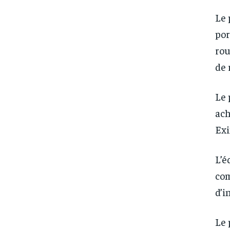
Le 
por
rou
de 
Le 
ach
Exi
L’é
com
d’i
Le 
FOREVER
FOREVER