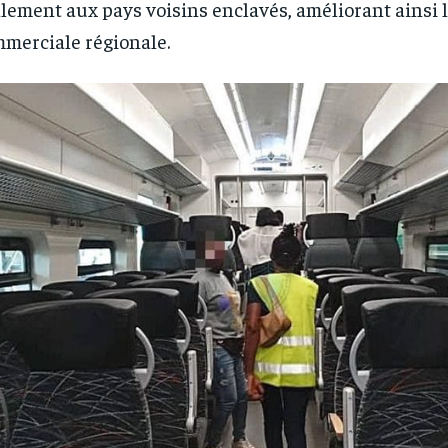
lement aux pays voisins enclavés, améliorant ainsi
merciale régionale.