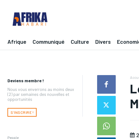
Afrique
Communiqué
Culture
Divers
Economi
Accue
Deviens membre !
L
Nous vous enverrons au moins deux
(2) par semaines des nouvelles et
M
opportunités
S'INSCRIRE !
2
People