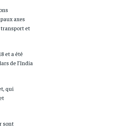
ions
cipaux axes
 transport et
8 et a été
ars de l’India
t, qui
et
r sont
1-MONTH
1-MONTH