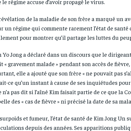
 le régime accuse d’avoir propagé le virus.
révélation de la maladie de son frère a marqué un a
r un régime qui commente rarement l’état de santé d
lement pour montrer qu’il partage les luttes du peup
 Yo Jong a déclaré dans un discours que le dirigean
it « gravement malade » pendant son accès de fièvre
rtant, elle a ajouté que son frère « ne pouvait pas s’
ait-ce qu’un instant à cause de ses inquiétudes pour 
RECOMMENDED
RECOMMENDED
e n’a pas dit si l’aîné Kim faisait partie de ce que la 
elle des « cas de fièvre » ni précisé la date de sa mala
1-YEAR
1-YEAR
surpoids et fumeur, l’état de santé de Kim Jong Un s
/ year
/ year
By agr
By agr
s and you
s and you
every m
every m
tly.
tly.
culations depuis des années. Ses apparitions publi
Pay now and you get access to exclusive
Pay now and you get access to exclusive
opt o
opt o
news and articles for a whole year.
news and articles for a whole year.