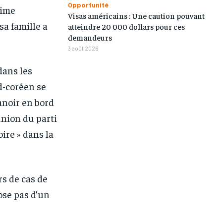
Opportunité
gime
Visas américains : Une caution pouvant
sa famille a
atteindre 20 000 dollars pour ces
demandeurs
3 août 2026
dans les
d-coréen se
anoir en bord
union du parti
oire » dans la
rs de cas de
pose pas d’un