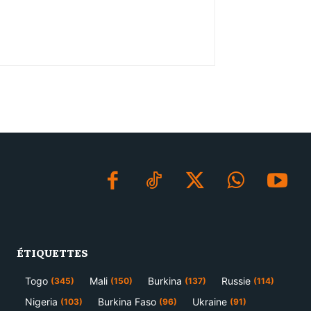
ÉTIQUETTES
Togo
Mali
Burkina
Russie
(345)
(150)
(137)
(114)
Nigeria
Burkina Faso
Ukraine
(103)
(96)
(91)