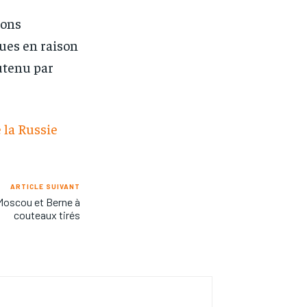
ions
ues en raison
utenu par
 la Russie
ARTICLE SUIVANT
 Moscou et Berne à
couteaux tirés