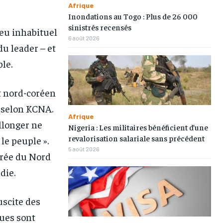
Afrique
Inondations au Togo : Plus de 26 000
sinistrés recensés
veu inhabituel
6 août 2026
u leader – et
le.
t nord-coréen
, selon KCNA.
Afrique
allonger ne
Nigeria : Les militaires bénéficient d’une
revalorisation salariale sans précédent
le peuple ».
5 août 2026
Corée du Nord
1-MONTH
1-MONTH
die.
/ month
/ month
uscite des
eeing to this tier, you are billed
eeing to this tier, you are billed
onth after the first one until you
onth after the first one until you
ques sont
ut of the monthly subscription.
ut of the monthly subscription.