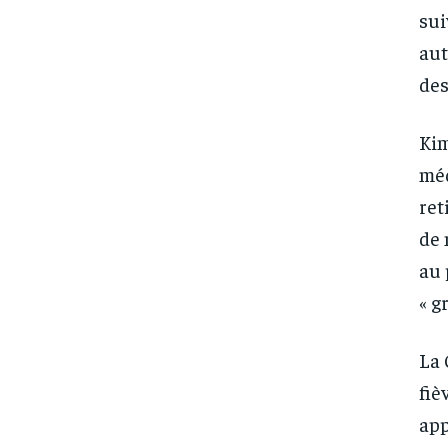
sui
aut
des
Kim
méd
ret
de 
au 
« g
La 
fiè
app