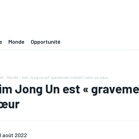
e
Monde
Opportunité
il
Monde
Kim Jong Un est "gravement malade" selon sa sœur
im Jong Un est « graveme
œur
1 août 2022