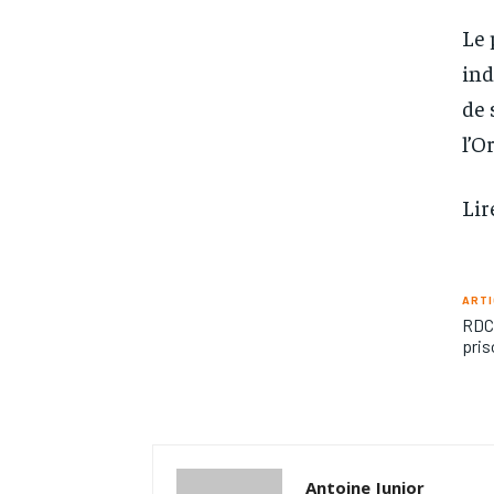
Le 
ind
de 
l’O
Lir
ARTI
RDC 
pris
Antoine Junior