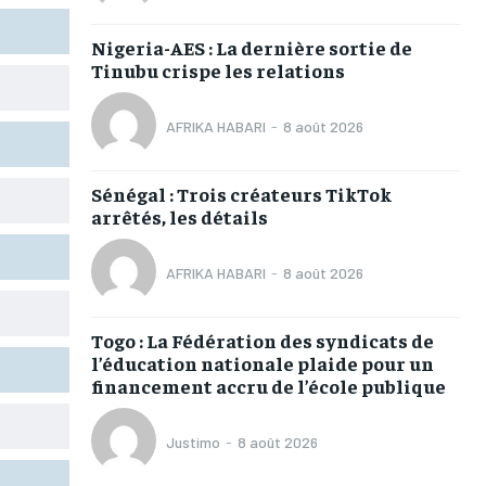
TOGOREGARD
TOGOREGARD
TOGOREGARD
TOGOREGARD
Nigeria-AES : La dernière sortie de
LOMEBOUGEINFO
LOMEBOUGEINFO
LOMEBOUGEINFO
LOMEBOUGEINFO
Tinubu crispe les relations
NOUVELLE D’AFRIQUE
NOUVELLE D’AFRIQUE
NOUVELLE D’AFRIQUE
NOUVELLE D’AFRIQUE
AFRIKA HABARI
-
8 août 2026
LEDEFENSEURINFO
LEDEFENSEURINFO
LEDEFENSEURINFO
LEDEFENSEURINFO
228FOOT
228FOOT
228FOOT
228FOOT
Sénégal : Trois créateurs TikTok
arrêtés, les détails
ACTU LOMÉ
ACTU LOMÉ
ACTU LOMÉ
ACTU LOMÉ
AFRIKA HABARI
-
8 août 2026
Togo : La Fédération des syndicats de
1-MONTH
1-MONTH
l’éducation nationale plaide pour un
financement accru de l’école publique
/ month
/ month
eeing to this tier, you are billed
eeing to this tier, you are billed
onth after the first one until you
onth after the first one until you
Justimo
-
8 août 2026
ut of the monthly subscription.
ut of the monthly subscription.