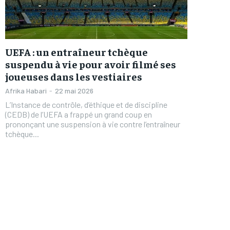
UEFA : un entraîneur tchèque
suspendu à vie pour avoir filmé ses
joueuses dans les vestiaires
Afrika Habari
-
22 mai 2026
L’Instance de contrôle, d’éthique et de discipline
(CEDB) de l’UEFA a frappé un grand coup en
prononçant une suspension à vie contre l’entraîneur
tchèque...
FOREVER
FOREVER
/ forever
/ forever
Sign up with just an email addres
Sign up with just an email addres
get access to this tier instan
get access to this tier instan