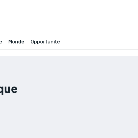
e
Monde
Opportunité
èque