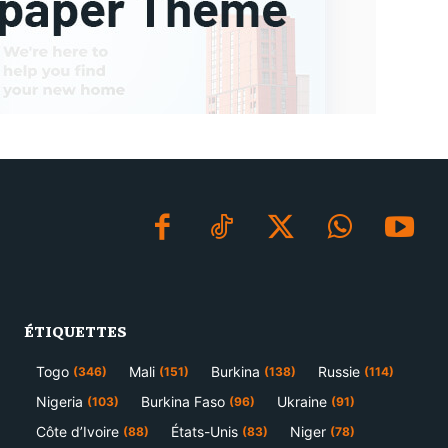
ÉTIQUETTES
Togo
Mali
Burkina
Russie
(346)
(151)
(138)
(114)
Nigeria
Burkina Faso
Ukraine
(103)
(96)
(91)
Côte d’Ivoire
États-Unis
Niger
(88)
(83)
(78)