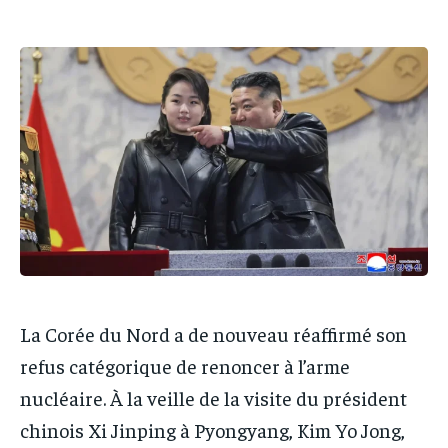
IT-ADMIN
IT-ADMIN
IT-ADMIN
IT-ADMIN
TOGOREPORT
TOGOREPORT
TOGOREPORT
TOGOREPORT
L’INTEGRAL
L’INTEGRAL
L’INTEGRAL
L’INTEGRAL
TOGOREGARD
TOGOREGARD
TOGOREGARD
TOGOREGARD
LOMEBOUGEINFO
LOMEBOUGEINFO
LOMEBOUGEINFO
LOMEBOUGEINFO
NOUVELLE D’AFRIQUE
NOUVELLE D’AFRIQUE
NOUVELLE D’AFRIQUE
NOUVELLE D’AFRIQUE
LEDEFENSEURINFO
LEDEFENSEURINFO
LEDEFENSEURINFO
LEDEFENSEURINFO
228FOOT
228FOOT
228FOOT
228FOOT
ACTU LOMÉ
ACTU LOMÉ
La Corée du Nord a de nouveau réaffirmé son
ACTU LOMÉ
ACTU LOMÉ
refus catégorique de renoncer à l’arme
nucléaire. À la veille de la visite du président
chinois Xi Jinping à Pyongyang, Kim Yo Jong,