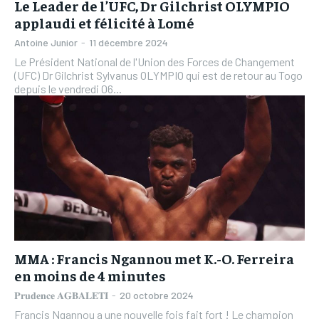
Le Leader de l’UFC, Dr Gilchrist OLYMPIO
applaudi et félicité à Lomé
Antoine Junior
-
11 décembre 2024
Le Président National de l'Union des Forces de Changement
(UFC) Dr Gilchrist Sylvanus OLYMPIO qui est de retour au Togo
depuis le vendredi 06...
MMA : Francis Ngannou met K.-O. Ferreira
en moins de 4 minutes
𝐏𝐫𝐮𝐝𝐞𝐧𝐜𝐞 𝐀𝐆𝐁𝐀𝐋𝐄𝐓𝐈
-
20 octobre 2024
Francis Ngannou a une nouvelle fois fait fort ! Le champion