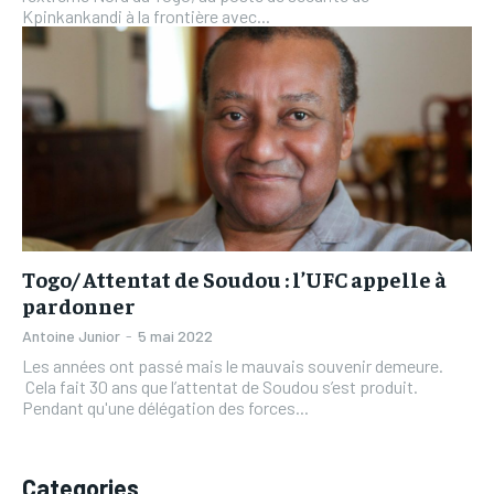
Kpinkankandi à la frontière avec...
Togo/ Attentat de Soudou : l’UFC appelle à
pardonner
Antoine Junior
-
5 mai 2022
Les années ont passé mais le mauvais souvenir demeure.
Cela fait 30 ans que l’attentat de Soudou s’est produit.
Pendant qu'une délégation des forces...
Categories