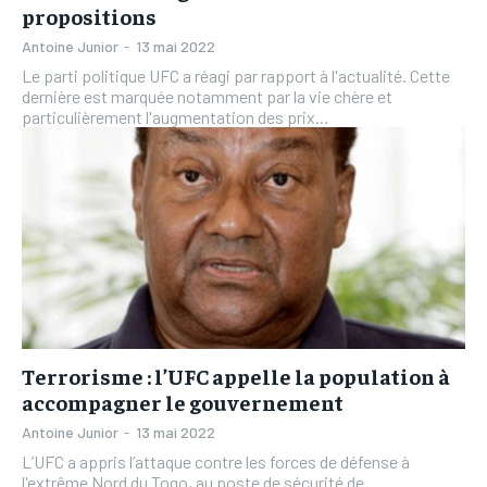
propositions
Antoine Junior
-
13 mai 2022
Le parti politique UFC a réagi par rapport à l'actualité. Cette
dernière est marquée notamment par la vie chère et
particulièrement l'augmentation des prix...
Terrorisme : l’UFC appelle la population à
accompagner le gouvernement
Antoine Junior
-
13 mai 2022
L’UFC a appris l’attaque contre les forces de défense à
l'extrême Nord du Togo, au poste de sécurité de