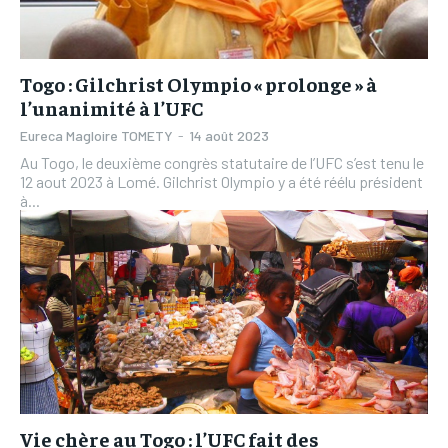
Togo : Gilchrist Olympio « prolonge » à
l’unanimité à l’UFC
Eureca Magloire TOMETY
-
14 août 2023
Au Togo, le deuxième congrès statutaire de l’UFC s’est tenu le
12 aout 2023 à Lomé. Gilchrist Olympio y a été réélu président
à...
Vie chère au Togo : l’UFC fait des