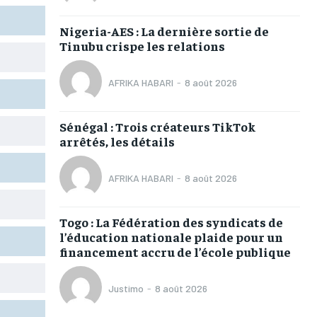
TOGOREGARD
TOGOREGARD
TOGOREGARD
TOGOREGARD
Nigeria-AES : La dernière sortie de
LOMEBOUGEINFO
LOMEBOUGEINFO
LOMEBOUGEINFO
LOMEBOUGEINFO
Tinubu crispe les relations
NOUVELLE D’AFRIQUE
NOUVELLE D’AFRIQUE
NOUVELLE D’AFRIQUE
NOUVELLE D’AFRIQUE
AFRIKA HABARI
-
8 août 2026
LEDEFENSEURINFO
LEDEFENSEURINFO
LEDEFENSEURINFO
LEDEFENSEURINFO
228FOOT
228FOOT
228FOOT
228FOOT
Sénégal : Trois créateurs TikTok
arrêtés, les détails
ACTU LOMÉ
ACTU LOMÉ
ACTU LOMÉ
ACTU LOMÉ
AFRIKA HABARI
-
8 août 2026
Togo : La Fédération des syndicats de
1-MONTH
1-MONTH
l’éducation nationale plaide pour un
financement accru de l’école publique
/ month
/ month
eeing to this tier, you are billed
eeing to this tier, you are billed
onth after the first one until you
onth after the first one until you
Justimo
-
8 août 2026
ut of the monthly subscription.
ut of the monthly subscription.