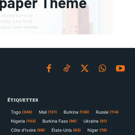
ÉTIQUETTES
Togo
Mali
Burkina
Russie
(346)
(151)
(138)
(114)
Nigeria
Burkina Faso
Ukraine
(103)
(96)
(91)
Côte d’Ivoire
États-Unis
Niger
(88)
(83)
(78)