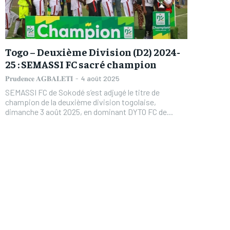
Togo – Deuxième Division (D2) 2024-
25 : SEMASSI FC sacré champion
𝐏𝐫𝐮𝐝𝐞𝐧𝐜𝐞 𝐀𝐆𝐁𝐀𝐋𝐄𝐓𝐈
-
4 août 2025
SEMASSI FC de Sokodé s’est adjugé le titre de
champion de la deuxième division togolaise,
dimanche 3 août 2025, en dominant DYTO FC de...
FOREVER
FOREVER
/ forever
/ forever
Sign up with just an email addres
Sign up with just an email addres
get access to this tier instan
get access to this tier instan