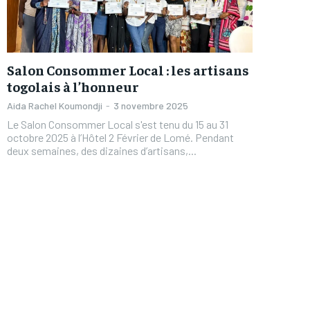
Salon Consommer Local : les artisans
togolais à l’honneur
Aida Rachel Koumondji
-
3 novembre 2025
Le Salon Consommer Local s'est tenu du 15 au 31
octobre 2025 à l’Hôtel 2 Février de Lomé. Pendant
deux semaines, des dizaines d’artisans,...
FOREVER
FOREVER
/ forever
/ forever
Sign up with just an email addres
Sign up with just an email addres
get access to this tier instan
get access to this tier instan