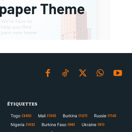
ÉTIQUETTES
Togo
Mali
Burkina
Russie
(345)
(150)
(137)
(114)
Nigeria
Burkina Faso
Ukraine
(103)
(96)
(91)