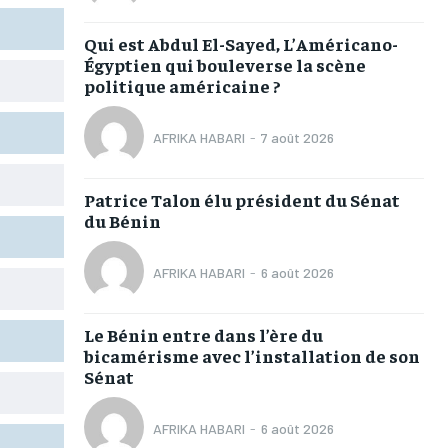
TOGOREGARD
TOGOREGARD
TOGOREGARD
TOGOREGARD
Qui est Abdul El-Sayed, L’Américano-
LOMEBOUGEINFO
LOMEBOUGEINFO
LOMEBOUGEINFO
LOMEBOUGEINFO
Égyptien qui bouleverse la scène
politique américaine ?
NOUVELLE D’AFRIQUE
NOUVELLE D’AFRIQUE
NOUVELLE D’AFRIQUE
NOUVELLE D’AFRIQUE
LEDEFENSEURINFO
LEDEFENSEURINFO
LEDEFENSEURINFO
LEDEFENSEURINFO
AFRIKA HABARI
-
7 août 2026
228FOOT
228FOOT
228FOOT
228FOOT
Patrice Talon élu président du Sénat
ACTU LOMÉ
ACTU LOMÉ
ACTU LOMÉ
ACTU LOMÉ
du Bénin
AFRIKA HABARI
-
6 août 2026
Le Bénin entre dans l’ère du
1-MONTH
1-MONTH
bicamérisme avec l’installation de son
Sénat
/ month
/ month
eeing to this tier, you are billed
eeing to this tier, you are billed
onth after the first one until you
onth after the first one until you
ut of the monthly subscription.
ut of the monthly subscription.
AFRIKA HABARI
-
6 août 2026