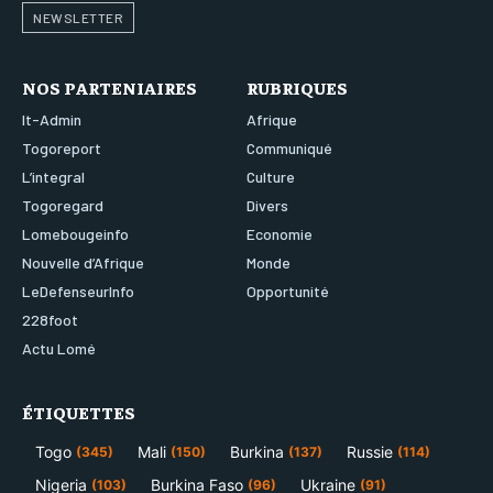
NEWSLETTER
NOS PARTENIAIRES
RUBRIQUES
It-Admin
Afrique
Togoreport
Communiqué
L’integral
Culture
Togoregard
Divers
Lomebougeinfo
Economie
Nouvelle d’Afrique
Monde
LeDefenseurInfo
Opportunité
228foot
Actu Lomé
ÉTIQUETTES
Togo
Mali
Burkina
Russie
(345)
(150)
(137)
(114)
Nigeria
Burkina Faso
Ukraine
(103)
(96)
(91)