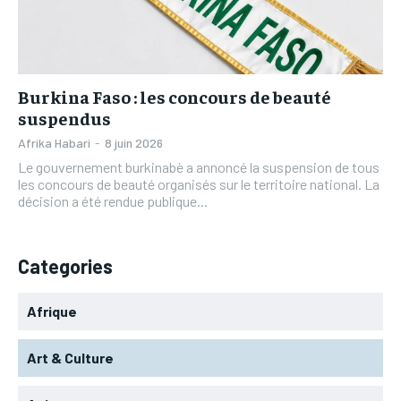
L’INTEGRAL
L’INTEGRAL
TOGOREGARD
TOGOREGARD
TOGOREGARD
TOGOREGARD
LOMEBOUGEINFO
LOMEBOUGEINFO
LOMEBOUGEINFO
LOMEBOUGEINFO
NOUVELLE D’AFRIQUE
NOUVELLE D’AFRIQUE
Burkina Faso : les concours de beauté
NOUVELLE D’AFRIQUE
NOUVELLE D’AFRIQUE
suspendus
LEDEFENSEURINFO
LEDEFENSEURINFO
LEDEFENSEURINFO
LEDEFENSEURINFO
Afrika Habari
-
8 juin 2026
228FOOT
228FOOT
Le gouvernement burkinabè a annoncé la suspension de tous
228FOOT
228FOOT
les concours de beauté organisés sur le territoire national. La
ACTU LOMÉ
ACTU LOMÉ
décision a été rendue publique...
ACTU LOMÉ
ACTU LOMÉ
Categories
Afrique
Art & Culture